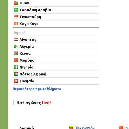
Ομάν
Σαουδική Αραβία
Σιγκαπούρη
Χογκ Κογκ
Αφρική
Αίγυπτος
Αλγερία
Κένυα
Μαρόκο
Νιγηρία
Νότιος Αφρική
Τυνησία
Περισσότερα πρωταθλήματα
Hot αγώνες
live!
Βενεζουέλα
Κί
Αφρική