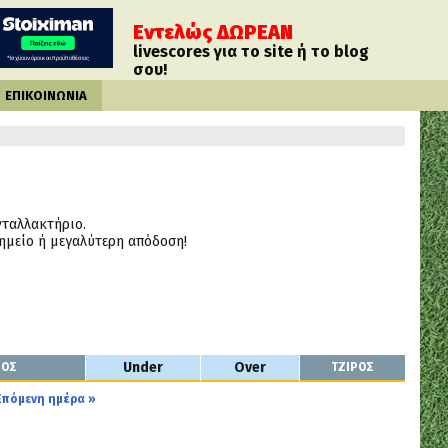
Εντελώς ΔΩΡΕΑΝ
livescores για το site ή το blog
σου!
ΕΠΙΚΟΙΝΩΝΙΑ
νταλλακτήριο.
σημείο ή μεγαλύτερη απόδοση!
Under
Over
ΡΟΣ
ΤΖΙΡΟΣ
Επόμενη ημέρα »