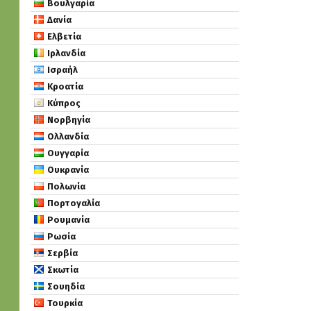
Βουλγαρία
Δανία
Ελβετία
Ιρλανδία
Ισραήλ
Κροατία
Κύπρος
Νορβηγία
Ολλανδία
Ουγγαρία
Ουκρανία
Πολωνία
Πορτογαλία
Ρουμανία
Ρωσία
Σερβία
Σκωτία
Σουηδία
Τουρκία