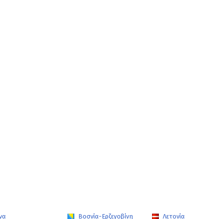
να
Βοσνία-Ερζεγοβίνη
Λετονία