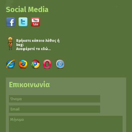
Social Media
Βρήκατε κάποιο λάθος ή
bug;
Αναφέρετέ το εδώ...
Επικοινωνία