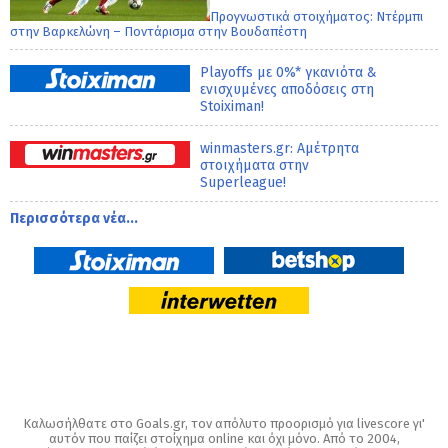
Προγνωστικά στοιχήματος: Ντέρμπι
στην Βαρκελώνη – Ποντάρισμα στην Βουδαπέστη
Playoffs με 0%* γκανιότα &
ενισχυμένες αποδόσεις στη
Stoiximan!
winmasters.gr: Αμέτρητα
στοιχήματα στην
Superleague!
Περισσότερα νέα...
Καλωσήλθατε στο Goals.gr, τον απόλυτο προορισμό για livescore γι'
αυτόν που παίζει στοίχημα online και όχι μόνο. Από το 2004,