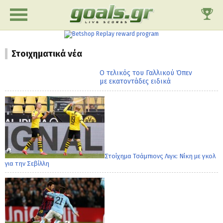
Στοιχηματικά νέα
Ο τελικός του Γαλλικού Όπεν
με εκατοντάδες ειδικά
Στοίχημα Τσάμπιονς Λιγκ: Νίκη με γκολ
για την Σεβίλλη