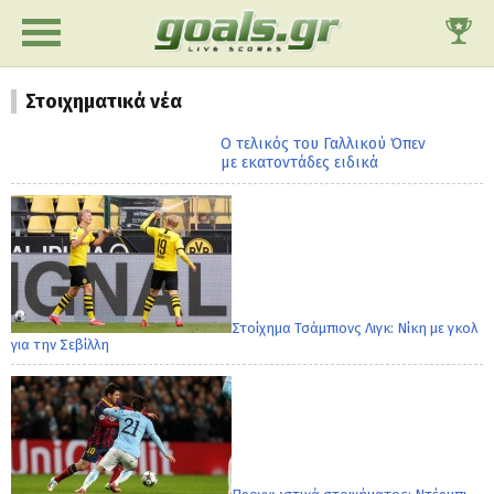
Στοιχηματικά νέα
Ο τελικός του Γαλλικού Όπεν
με εκατοντάδες ειδικά
Στοίχημα Τσάμπιονς Λιγκ: Νίκη με γκολ
για την Σεβίλλη