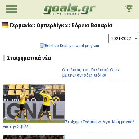
Γερμανία : Ομπερλίγκα : Βόρεια Βαυαρία
Στοιχηματικά νέα
Ο τελικός του Γαλλικού Όπεν
με εκατοντάδες ειδικά
Στοίχημα Τσάμπιονς Λιγκ: Νίκη με γκολ
για την Σεβίλλη