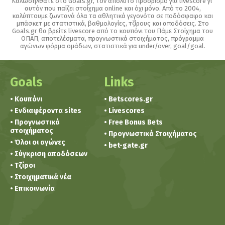
Καλωσήλθατε στο Goals.gr, τον απόλυτο προορισμό για livescore γι'
αυτόν που παίζει στοίχημα online και όχι μόνο. Από το 2004,
καλύπτουμε ζωντανά όλα τα αθλητικά γεγονότα σε ποδόσφαιρο και
μπάσκετ με στατιστικά, βαθμολογίες, τζίρους και αποδόσεις. Στο
Goals.gr θα βρείτε livescore από το κουπόνι του Πάμε Στοίχημα του
ΟΠΑΠ, αποτελέσματα, προγνωστικά στοιχήματος, πρόγραμμα
αγώνων φόρμα ομάδων, στατιστικά για under/over, goal/goal.
Goals
Links
• Κουπόνι
• Betscores.gr
• Ενδιαφέροντα sites
• Livescores
• Προγνωστικά
• Free Bonus Bets
στοιχήματος
• Προγνωστικά Στοιχήματος
• Όλοι οι αγώνες
• bet-gate.gr
• Σύγκριση αποδόσεων
• Τζίροι
• Στοιχηματικά νέα
• Επικοινωνία