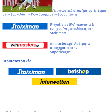
Προγνωστικά στοιχήματος: Ντέρμπι
στην Βαρκελώνη – Ποντάρισμα στην Βουδαπέστη
Playoffs με 0%* γκανιότα &
ενισχυμένες αποδόσεις στη
Stoiximan!
winmasters.gr: Αμέτρητα
στοιχήματα στην
Superleague!
Περισσότερα νέα...