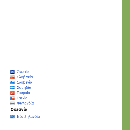
Σκωτία
Σλοβακία
Σλοβενία
Σουηδία
Τουρκία
Τσεχία
Φινλανδία
Ωκεανία
Νέα Ζηλανδία