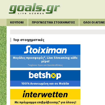
ΚΟΥΠΟΝΙ
ΠΡΟΓΝΩΣΤΙΚΑ ΣΤΟΙΧΗΜΑΤΟΣ
ΟΛΟΙ ΟΙ ΑΓΩΝΕ
Top στοιχηματικές
Μεγάλες προσφορές*, Live Streaming κάθε
μέρα!
*Ισχύουν Όροι και Προϋποθέσεις
100% Ανανεωμένη και σε Mobile
Με πρόγραμμα επιβράβευσης* για όλους!