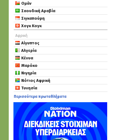
Ομάν
Σαουδική Αραβία
Σιγκαπούρη
Χογκ Κογκ
Αφρική
Αίγυπτος
Αλγερία
Κένυα
Μαρόκο
Νιγηρία
Νότιος Αφρική
Τυνησία
Περισσότερα πρωταθλήματα