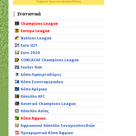
*Ισχύουν Όροι και Προϋποθέσεις
Στατιστικά
Champions League
Europa League
Nations League
Euro U21
Euro 2020
CONCACAF Champions League
Γκολντ Καπ
Κόπα Λιμπερταδόρες
Κόπα Σουνταμερικάνα
Κόπα Αμέρικα
Κύπελλο AFC
Ασιατικό Champions League
Κύπελλο Ασίας
Κόπα Άφρικα
Αφρικανικό Κύπελλο Συνομοσπονδιών
Προκριματικά Κόπα Άφρικα