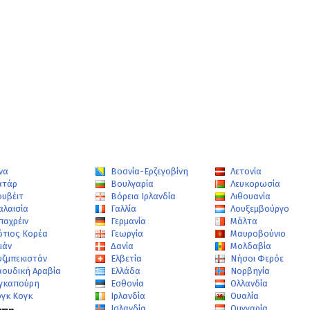
να
Βοσνία-Ερζεγοβίνη
Λετονία
ατάρ
Βουλγαρία
Λευκορωσία
ουβέιτ
Βόρεια Ιρλανδία
Λιθουανία
αλαισία
Γαλλία
Λουξεμβούργο
παχρέιν
Γερμανία
Μάλτα
ότιος Κορέα
Γεωργία
Μαυροβούνιο
μάν
Δανία
Μολδαβία
υζμπεκιστάν
Ελβετία
Νήσοι Φερόε
αουδική Αραβία
Ελλάδα
Νορβηγία
ιγκαπούρη
Εσθονία
Ολλανδία
ογκ Κογκ
Ιρλανδία
Ουαλία
Ισλανδία
Ουγγαρία