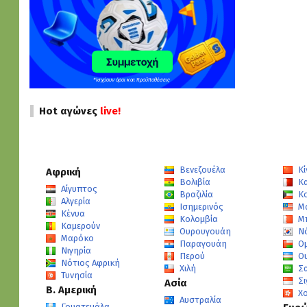
Hot αγώνες
live!
Βενεζουέλα
Κί
Αφρική
Βολιβία
Κ
Αίγυπτος
Βραζιλία
Κ
Αλγερία
Ισημερινός
Μ
Κένυα
Κολομβία
Μ
Καμερούν
Ουρουγουάη
Ν
Μαρόκο
Παραγουάη
Ο
Νιγηρία
Περού
Ο
Νότιος Αφρική
Χιλή
Σ
Τυνησία
Σ
Ασία
Β. Αμερική
Χ
Αυστραλία
Γουατεμάλα