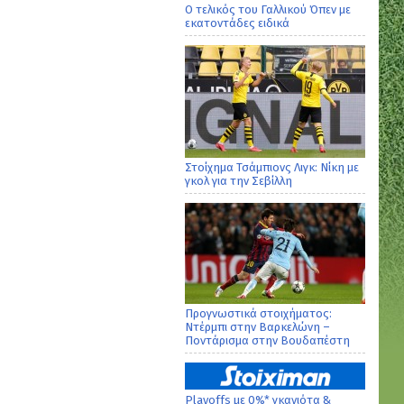
Ο τελικός του Γαλλικού Όπεν με
εκατοντάδες ειδικά
Στοίχημα Τσάμπιονς Λιγκ: Νίκη με
γκολ για την Σεβίλλη
Προγνωστικά στοιχήματος:
Ντέρμπι στην Βαρκελώνη –
Ποντάρισμα στην Βουδαπέστη
Playoffs με 0%* γκανιότα &