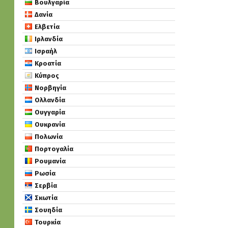
Βουλγαρία
Δανία
Ελβετία
Ιρλανδία
Ισραήλ
Κροατία
Κύπρος
Νορβηγία
Ολλανδία
Ουγγαρία
Ουκρανία
Πολωνία
Πορτογαλία
Ρουμανία
Ρωσία
Σερβία
Σκωτία
Σουηδία
Τουρκία