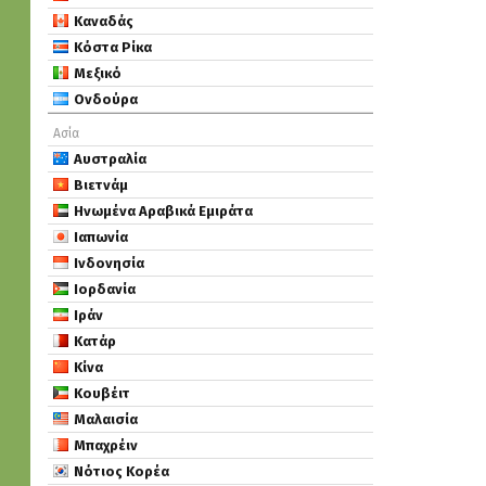
Καναδάς
Κόστα Ρίκα
Μεξικό
Ονδούρα
Ασία
Αυστραλία
Βιετνάμ
Ηνωμένα Αραβικά Εμιράτα
Ιαπωνία
Ινδονησία
Ιορδανία
Ιράν
Κατάρ
Κίνα
Κουβέιτ
Μαλαισία
Μπαχρέιν
Νότιος Κορέα