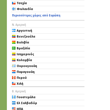
Τσεχία
Φινλανδία
Περισσότερες χώρες από Ευρώπη
Ν. Αμερική
Αργεντινή
Βενεζουέλα
Βολιβία
Βραζιλία
Ισημερινός
Κολομβία
Ουρουγουάη
Παραγουάη
Περού
Χιλή
Β. Αμερική
Γουατεμάλα
Ελ Σαλβαδόρ
ΗΠΑ