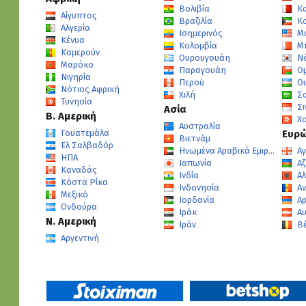
Βολιβία
Κ
Αίγυπτος
Βραζιλία
Κ
Αλγερία
Ισημερινός
Μ
Κένυα
Κολομβία
Μ
Καμερούν
Ουρουγουάη
Ν
Μαρόκο
Παραγουάη
Ο
Νιγηρία
Περού
Ο
Νότιος Αφρική
Χιλή
Σ
Τυνησία
Σ
Ασία
Β. Αμερική
Χ
Αυστραλία
Γουατεμάλα
Ευρ
Βιετνάμ
Ελ Σαλβαδόρ
Ηνωμένα Αραβικά Εμιράτα
Αγ
ΗΠΑ
Ιαπωνία
Αζ
Καναδάς
Ινδία
Α
Κόστα Ρίκα
Ινδονησία
Α
Μεξικό
Ιορδανία
Αρ
Ονδούρα
Ιράκ
Α
Ν. Αμερική
Ιράν
Βέ
Αργεντινή