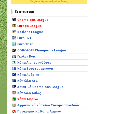
*Ισχύουν Όροι και Προϋποθέσεις
Στατιστικά
Champions League
Europa League
Nations League
Euro U21
Euro 2020
CONCACAF Champions League
Γκολντ Καπ
Κόπα Λιμπερταδόρες
Κόπα Σουνταμερικάνα
Κόπα Αμέρικα
Κύπελλο AFC
Ασιατικό Champions League
Κύπελλο Ασίας
Κόπα Άφρικα
Αφρικανικό Κύπελλο Συνομοσπονδιών
Προκριματικά Κόπα Άφρικα