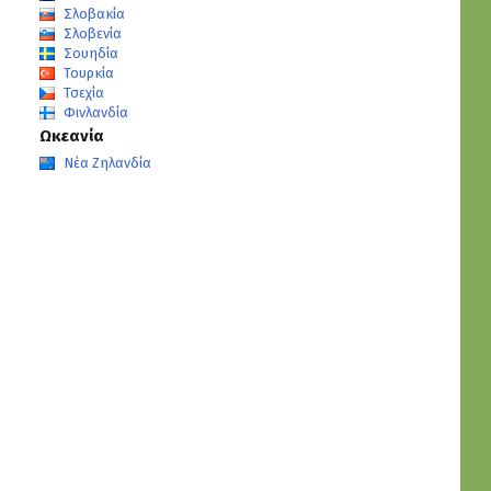
Σλοβακία
Σλοβενία
Σουηδία
Τουρκία
Τσεχία
Φινλανδία
Ωκεανία
Νέα Ζηλανδία