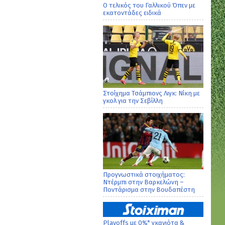
Ο τελικός του Γαλλικού Όπεν με
εκατοντάδες ειδικά
Στοίχημα Τσάμπιονς Λιγκ: Νίκη με
γκολ για την Σεβίλλη
Προγνωστικά στοιχήματος:
Ντέρμπι στην Βαρκελώνη –
Ποντάρισμα στην Βουδαπέστη
Playoffs με 0%* γκανιότα &