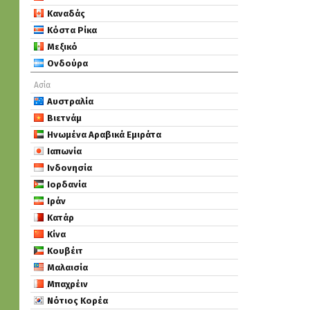
Καναδάς
Κόστα Ρίκα
Μεξικό
Ονδούρα
Ασία
Αυστραλία
Βιετνάμ
Ηνωμένα Αραβικά Εμιράτα
Ιαπωνία
Ινδονησία
Ιορδανία
Ιράν
Κατάρ
Κίνα
Κουβέιτ
Μαλαισία
Μπαχρέιν
Νότιος Κορέα