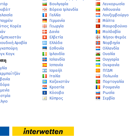
ατάρ
Βουλγαρία
Λευκορωσία
ουβέιτ
Βόρεια Ιρλανδία
Λιθουανία
αλαισία
Γαλλία
Λουξεμβούργο
παχρέιν
Γερμανία
Μάλτα
ότιος Κορέα
Γεωργία
Μαυροβούνιο
μάν
Δανία
Μολδαβία
υζμπεκιστάν
Ελβετία
Νήσοι Φερόε
αουδική Αραβία
Ελλάδα
Νορβηγία
ιγκαπούρη
Εσθονία
Ολλανδία
ογκ Κογκ
Ιρλανδία
Ουαλία
Ισλανδία
Ουγγαρία
ώπη
Ισπανία
Ουκρανία
γλία
Ισραήλ
ΠΓΔΜ
ερμπαΐτζάν
Ιταλία
Πολωνία
λβανία
Καζακστάν
Πορτογαλία
νδόρα
Κροατία
Ρουμανία
μενία
Κόσοβο
Ρωσία
υστρία
Κύπρος
Σερβία
λγιο