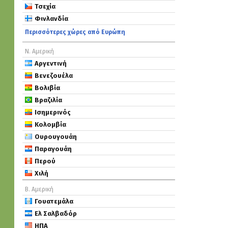
Τσεχία
Φινλανδία
Περισσότερες χώρες από Ευρώπη
Ν. Αμερική
Αργεντινή
Βενεζουέλα
Βολιβία
Βραζιλία
Ισημερινός
Κολομβία
Ουρουγουάη
Παραγουάη
Περού
Χιλή
Β. Αμερική
Γουατεμάλα
Ελ Σαλβαδόρ
ΗΠΑ