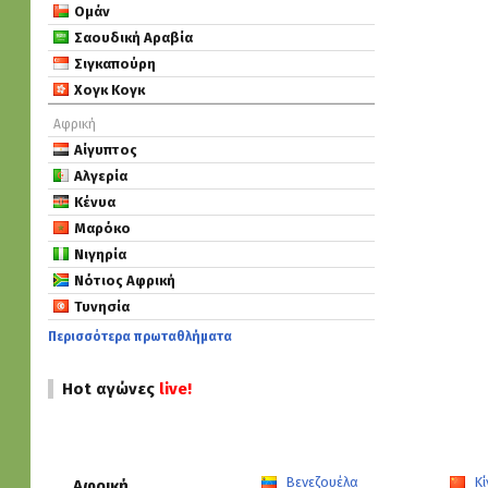
Ομάν
Σαουδική Αραβία
Σιγκαπούρη
Χογκ Κογκ
Αφρική
Αίγυπτος
Αλγερία
Κένυα
Μαρόκο
Νιγηρία
Νότιος Αφρική
Τυνησία
Περισσότερα πρωταθλήματα
Hot αγώνες
live!
Βενεζουέλα
Κί
Αφρική