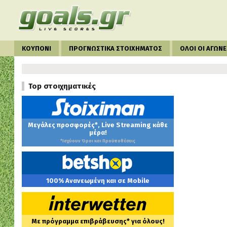
ΚΟΥΠΟΝΙ
ΠΡΟΓΝΩΣΤΙΚΑ ΣΤΟΙΧΗΜΑΤΟΣ
ΟΛΟΙ ΟΙ ΑΓΩΝΕ
Top στοιχηματικές
Μεγάλες προσφορές*, Live Streaming κάθε
μέρα!
*Ισχύουν Όροι και Προϋποθέσεις
100% Ανανεωμένη και σε Mobile
Με πρόγραμμα επιβράβευσης* για όλους!