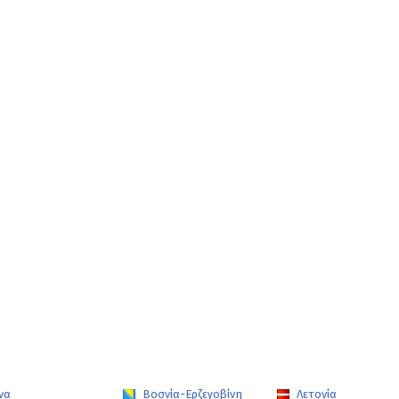
να
Βοσνία-Ερζεγοβίνη
Λετονία