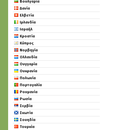
Βουλγαρία
Δανία
Ελβετία
Ιρλανδία
Ισραήλ
Κροατία
Κύπρος
Νορβηγία
Ολλανδία
Ουγγαρία
Ουκρανία
Πολωνία
Πορτογαλία
Ρουμανία
Ρωσία
Σερβία
Σκωτία
Σουηδία
Τουρκία