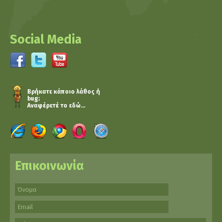
Social Media
Βρήκατε κάποιο λάθος ή
bug;
Αναφέρετέ το εδώ...
Επικοινωνία