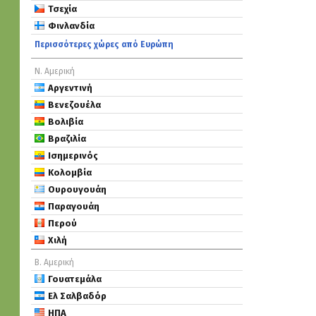
Τσεχία
Φινλανδία
Περισσότερες χώρες από Ευρώπη
Ν. Αμερική
Αργεντινή
Βενεζουέλα
Βολιβία
Βραζιλία
Ισημερινός
Κολομβία
Ουρουγουάη
Παραγουάη
Περού
Χιλή
Β. Αμερική
Γουατεμάλα
Ελ Σαλβαδόρ
ΗΠΑ