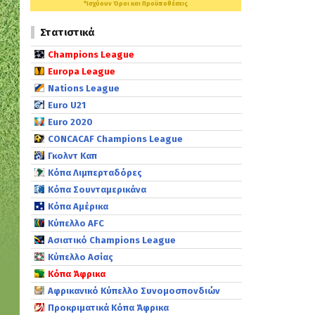
*Ισχύουν Όροι και Προϋποθέσεις
Στατιστικά
Champions League
Europa League
Nations League
Euro U21
Euro 2020
CONCACAF Champions League
Γκολντ Καπ
Κόπα Λιμπερταδόρες
Κόπα Σουνταμερικάνα
Κόπα Αμέρικα
Κύπελλο AFC
Ασιατικό Champions League
Κύπελλο Ασίας
Κόπα Άφρικα
Αφρικανικό Κύπελλο Συνομοσπονδιών
Προκριματικά Κόπα Άφρικα