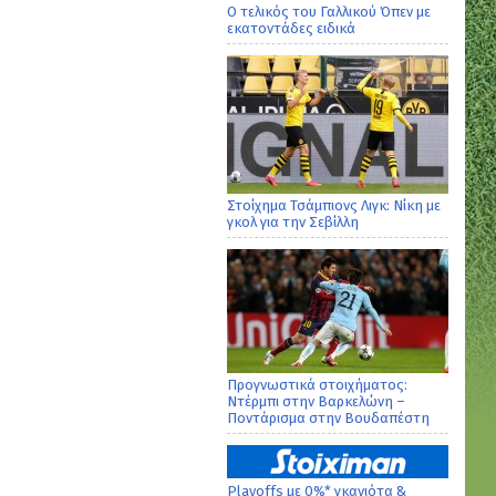
Ο τελικός του Γαλλικού Όπεν με
εκατοντάδες ειδικά
Στοίχημα Τσάμπιονς Λιγκ: Νίκη με
γκολ για την Σεβίλλη
Προγνωστικά στοιχήματος:
Ντέρμπι στην Βαρκελώνη –
Ποντάρισμα στην Βουδαπέστη
Playoffs με 0%* γκανιότα &