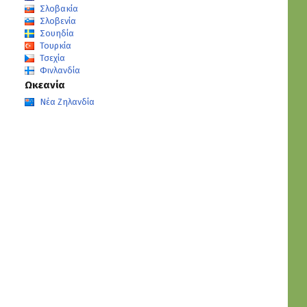
Σλοβακία
Σλοβενία
Σουηδία
Τουρκία
Τσεχία
Φινλανδία
Ωκεανία
Νέα Ζηλανδία