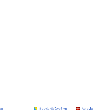
να
Βοσνία-Ερζεγοβίνη
Λετονία