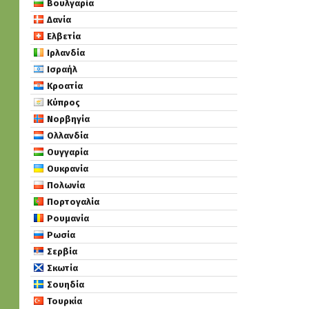
Βουλγαρία
Δανία
Ελβετία
Ιρλανδία
Ισραήλ
Κροατία
Κύπρος
Νορβηγία
Ολλανδία
Ουγγαρία
Ουκρανία
Πολωνία
Πορτογαλία
Ρουμανία
Ρωσία
Σερβία
Σκωτία
Σουηδία
Τουρκία