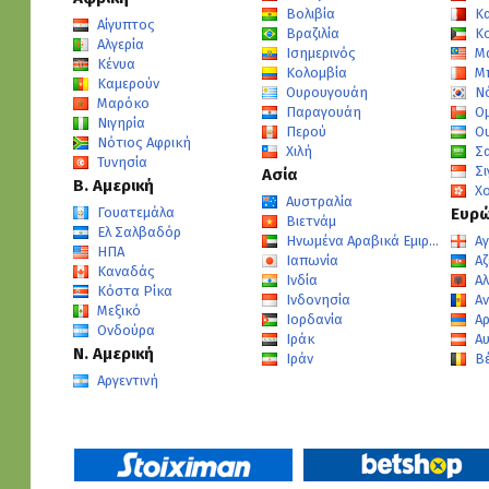
Βολιβία
Κ
Αίγυπτος
Βραζιλία
Κ
Αλγερία
Ισημερινός
Μ
Κένυα
Κολομβία
Μ
Καμερούν
Ουρουγουάη
Ν
Μαρόκο
Παραγουάη
Ο
Νιγηρία
Περού
Ο
Νότιος Αφρική
Χιλή
Σ
Τυνησία
Σ
Ασία
Β. Αμερική
Χ
Αυστραλία
Γουατεμάλα
Ευρ
Βιετνάμ
Ελ Σαλβαδόρ
Ηνωμένα Αραβικά Εμιράτα
Αγ
ΗΠΑ
Ιαπωνία
Αζ
Καναδάς
Ινδία
Α
Κόστα Ρίκα
Ινδονησία
Α
Μεξικό
Ιορδανία
Αρ
Ονδούρα
Ιράκ
Α
Ν. Αμερική
Ιράν
Βέ
Αργεντινή