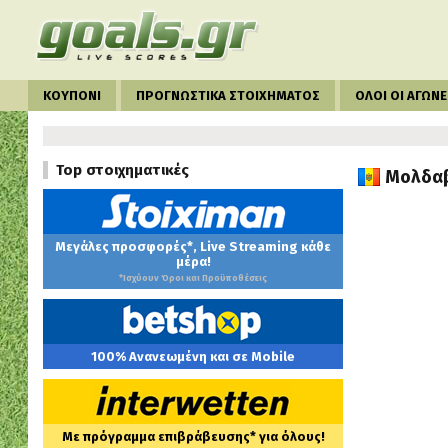
ΚΟΥΠΟΝΙ
ΠΡΟΓΝΩΣΤΙΚΑ ΣΤΟΙΧΗΜΑΤΟΣ
ΟΛΟΙ ΟΙ ΑΓΩΝΕ
Top στοιχηματικές
Μολδαβί
Μεγάλες προσφορές*, Live Streaming κάθε
μέρα!
*Ισχύουν Όροι και Προϋποθέσεις
100% Ανανεωμένη και σε Mobile
Με πρόγραμμα επιβράβευσης* για όλους!