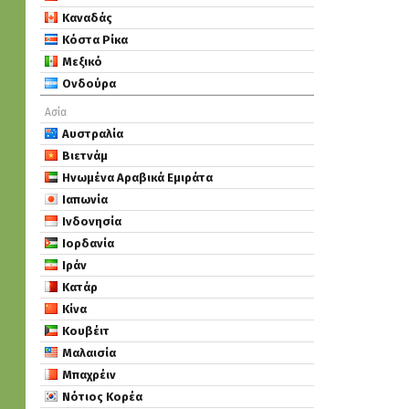
Καναδάς
Κόστα Ρίκα
Μεξικό
Ονδούρα
Ασία
Αυστραλία
Βιετνάμ
Ηνωμένα Αραβικά Εμιράτα
Ιαπωνία
Ινδονησία
Ιορδανία
Ιράν
Κατάρ
Κίνα
Κουβέιτ
Μαλαισία
Μπαχρέιν
Νότιος Κορέα