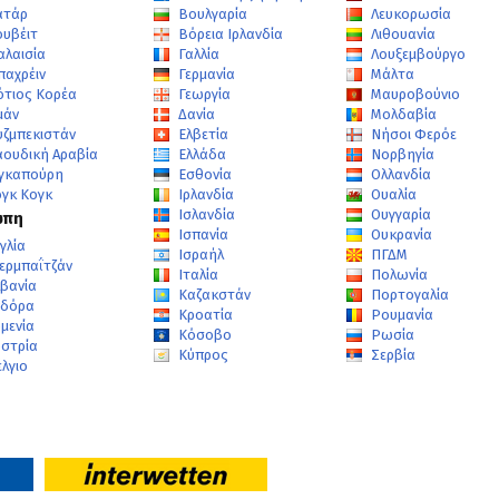
ατάρ
Βουλγαρία
Λευκορωσία
ουβέιτ
Βόρεια Ιρλανδία
Λιθουανία
αλαισία
Γαλλία
Λουξεμβούργο
παχρέιν
Γερμανία
Μάλτα
ότιος Κορέα
Γεωργία
Μαυροβούνιο
μάν
Δανία
Μολδαβία
υζμπεκιστάν
Ελβετία
Νήσοι Φερόε
αουδική Αραβία
Ελλάδα
Νορβηγία
ιγκαπούρη
Εσθονία
Ολλανδία
ογκ Κογκ
Ιρλανδία
Ουαλία
Ισλανδία
Ουγγαρία
ώπη
Ισπανία
Ουκρανία
γλία
Ισραήλ
ΠΓΔΜ
ερμπαΐτζάν
Ιταλία
Πολωνία
λβανία
Καζακστάν
Πορτογαλία
νδόρα
Κροατία
Ρουμανία
μενία
Κόσοβο
Ρωσία
υστρία
Κύπρος
Σερβία
λγιο