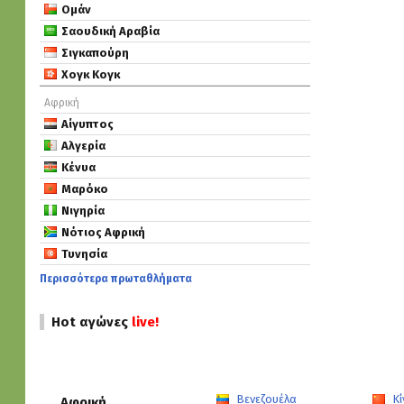
Ομάν
Σαουδική Αραβία
Σιγκαπούρη
Χογκ Κογκ
Αφρική
Αίγυπτος
Αλγερία
Κένυα
Μαρόκο
Νιγηρία
Νότιος Αφρική
Τυνησία
Περισσότερα πρωταθλήματα
Hot αγώνες
live!
Βενεζουέλα
Κί
Αφρική