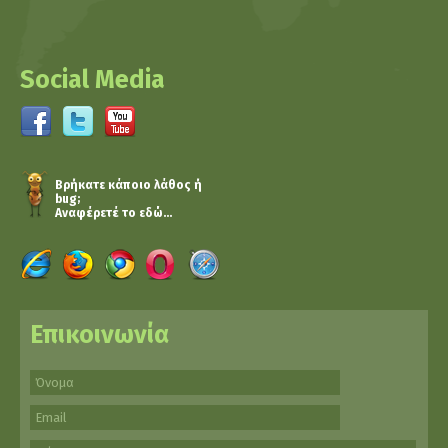
Social Media
Βρήκατε κάποιο λάθος ή
bug;
Αναφέρετέ το εδώ...
Επικοινωνία