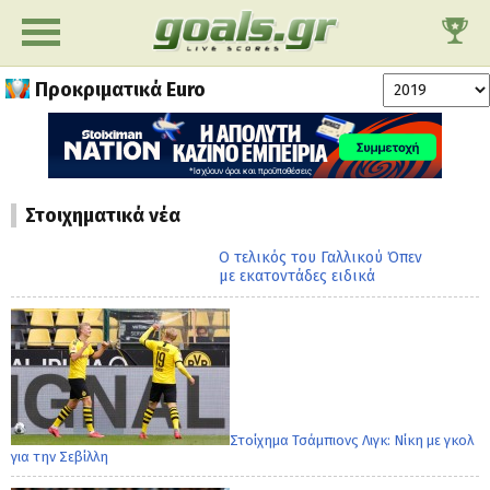
Προκριματικά Euro
Στοιχηματικά νέα
Ο τελικός του Γαλλικού Όπεν
με εκατοντάδες ειδικά
Στοίχημα Τσάμπιονς Λιγκ: Νίκη με γκολ
για την Σεβίλλη