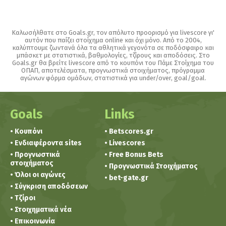
Καλωσήλθατε στο Goals.gr, τον απόλυτο προορισμό για livescore γι'
αυτόν που παίζει στοίχημα online και όχι μόνο. Από το 2004,
καλύπτουμε ζωντανά όλα τα αθλητικά γεγονότα σε ποδόσφαιρο και
μπάσκετ με στατιστικά, βαθμολογίες, τζίρους και αποδόσεις. Στο
Goals.gr θα βρείτε livescore από το κουπόνι του Πάμε Στοίχημα του
ΟΠΑΠ, αποτελέσματα, προγνωστικά στοιχήματος, πρόγραμμα
αγώνων φόρμα ομάδων, στατιστικά για under/over, goal/goal.
Goals
Links
• Κουπόνι
• Betscores.gr
• Ενδιαφέροντα sites
• Livescores
• Προγνωστικά
• Free Bonus Bets
στοιχήματος
• Προγνωστικά Στοιχήματος
• Όλοι οι αγώνες
• bet-gate.gr
• Σύγκριση αποδόσεων
• Τζίροι
• Στοιχηματικά νέα
• Επικοινωνία