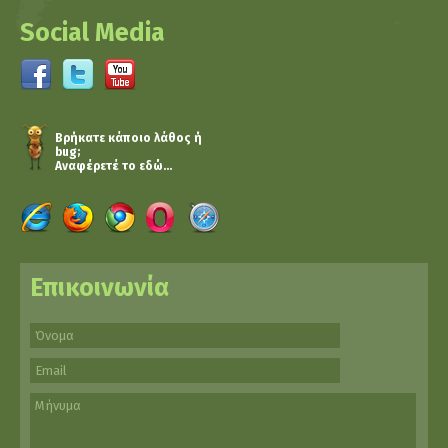
Social Media
Βρήκατε κάποιο λάθος ή
bug;
Αναφέρετέ το εδώ...
Επικοινωνία