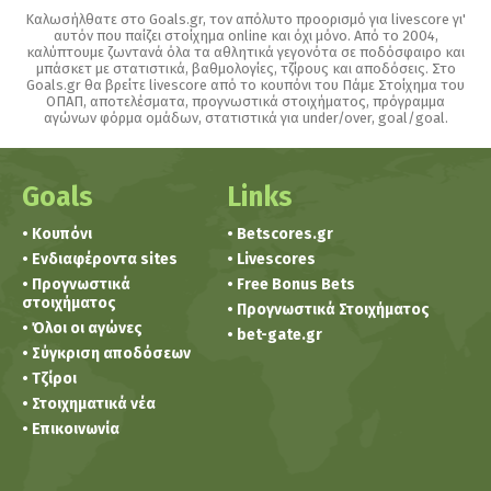
Καλωσήλθατε στο Goals.gr, τον απόλυτο προορισμό για livescore γι'
αυτόν που παίζει στοίχημα online και όχι μόνο. Από το 2004,
καλύπτουμε ζωντανά όλα τα αθλητικά γεγονότα σε ποδόσφαιρο και
μπάσκετ με στατιστικά, βαθμολογίες, τζίρους και αποδόσεις. Στο
Goals.gr θα βρείτε livescore από το κουπόνι του Πάμε Στοίχημα του
ΟΠΑΠ, αποτελέσματα, προγνωστικά στοιχήματος, πρόγραμμα
αγώνων φόρμα ομάδων, στατιστικά για under/over, goal/goal.
Goals
Links
• Κουπόνι
• Betscores.gr
• Ενδιαφέροντα sites
• Livescores
• Προγνωστικά
• Free Bonus Bets
στοιχήματος
• Προγνωστικά Στοιχήματος
• Όλοι οι αγώνες
• bet-gate.gr
• Σύγκριση αποδόσεων
• Τζίροι
• Στοιχηματικά νέα
• Επικοινωνία