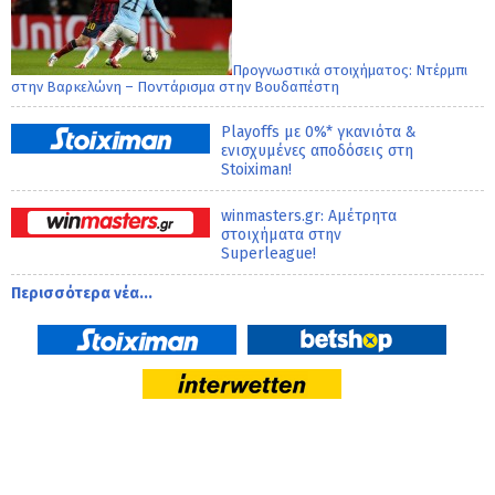
Προγνωστικά στοιχήματος: Ντέρμπι
στην Βαρκελώνη – Ποντάρισμα στην Βουδαπέστη
Playoffs με 0%* γκανιότα &
ενισχυμένες αποδόσεις στη
Stoiximan!
winmasters.gr: Αμέτρητα
στοιχήματα στην
Superleague!
Περισσότερα νέα...