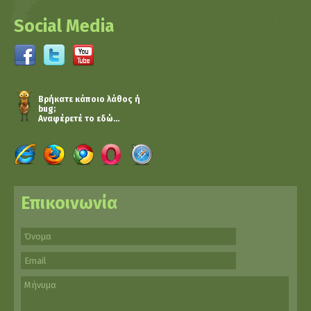
Social Media
Βρήκατε κάποιο λάθος ή
bug;
Αναφέρετέ το εδώ...
Επικοινωνία