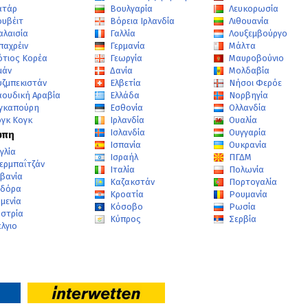
ατάρ
Βουλγαρία
Λευκορωσία
ουβέιτ
Βόρεια Ιρλανδία
Λιθουανία
αλαισία
Γαλλία
Λουξεμβούργο
παχρέιν
Γερμανία
Μάλτα
ότιος Κορέα
Γεωργία
Μαυροβούνιο
μάν
Δανία
Μολδαβία
υζμπεκιστάν
Ελβετία
Νήσοι Φερόε
αουδική Αραβία
Ελλάδα
Νορβηγία
ιγκαπούρη
Εσθονία
Ολλανδία
ογκ Κογκ
Ιρλανδία
Ουαλία
Ισλανδία
Ουγγαρία
ώπη
Ισπανία
Ουκρανία
γλία
Ισραήλ
ΠΓΔΜ
ερμπαΐτζάν
Ιταλία
Πολωνία
λβανία
Καζακστάν
Πορτογαλία
νδόρα
Κροατία
Ρουμανία
μενία
Κόσοβο
Ρωσία
υστρία
Κύπρος
Σερβία
λγιο