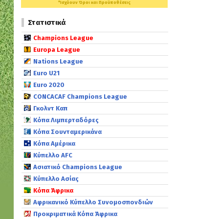
*Ισχύουν Όροι και Προϋποθέσεις
Στατιστικά
Champions League
Europa League
Nations League
Euro U21
Euro 2020
CONCACAF Champions League
Γκολντ Καπ
Κόπα Λιμπερταδόρες
Κόπα Σουνταμερικάνα
Κόπα Αμέρικα
Κύπελλο AFC
Ασιατικό Champions League
Κύπελλο Ασίας
Κόπα Άφρικα
Αφρικανικό Κύπελλο Συνομοσπονδιών
Προκριματικά Κόπα Άφρικα