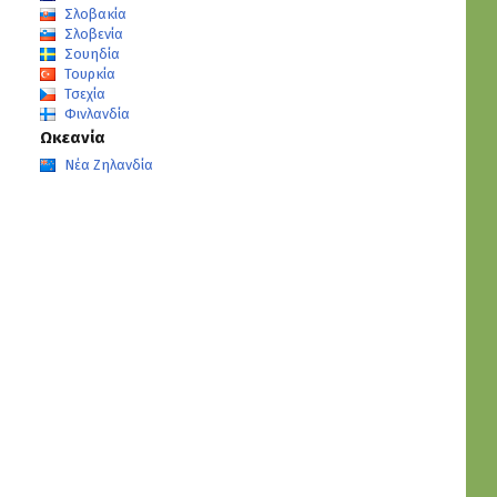
Σλοβακία
Σλοβενία
Σουηδία
Τουρκία
Τσεχία
Φινλανδία
Ωκεανία
Νέα Ζηλανδία