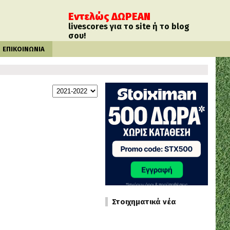
Εντελώς ΔΩΡΕΑΝ
livescores για το site ή το blog
σου!
ΕΠΙΚΟΙΝΩΝΙΑ
Στοιχηματικά νέα