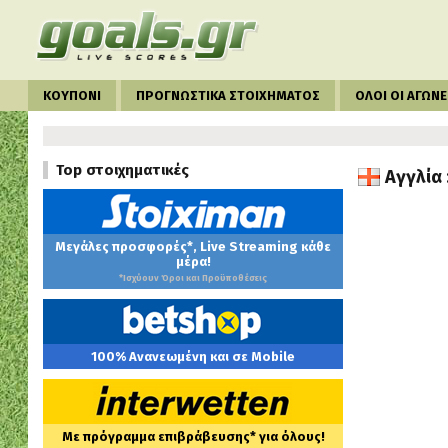
ΚΟΥΠΟΝΙ
ΠΡΟΓΝΩΣΤΙΚΑ ΣΤΟΙΧΗΜΑΤΟΣ
ΟΛΟΙ ΟΙ ΑΓΩΝΕ
Top στοιχηματικές
Αγγλία 
Μεγάλες προσφορές*, Live Streaming κάθε
μέρα!
*Ισχύουν Όροι και Προϋποθέσεις
100% Ανανεωμένη και σε Mobile
Με πρόγραμμα επιβράβευσης* για όλους!