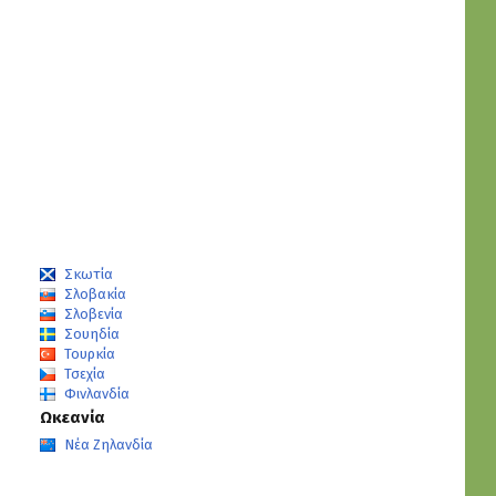
Σκωτία
Σλοβακία
Σλοβενία
Σουηδία
Τουρκία
Τσεχία
Φινλανδία
Ωκεανία
Νέα Ζηλανδία