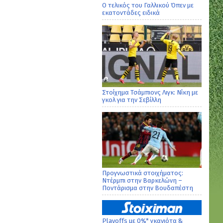
Ο τελικός του Γαλλικού Όπεν με
εκατοντάδες ειδικά
Στοίχημα Τσάμπιονς Λιγκ: Νίκη με
γκολ για την Σεβίλλη
Προγνωστικά στοιχήματος:
Ντέρμπι στην Βαρκελώνη –
Ποντάρισμα στην Βουδαπέστη
Playoffs με 0%* γκανιότα &