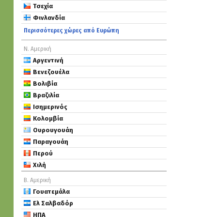
Τσεχία
Φινλανδία
Περισσότερες χώρες από Ευρώπη
Ν. Αμερική
Αργεντινή
Βενεζουέλα
Βολιβία
Βραζιλία
Ισημερινός
Κολομβία
Ουρουγουάη
Παραγουάη
Περού
Χιλή
Β. Αμερική
Γουατεμάλα
Ελ Σαλβαδόρ
ΗΠΑ