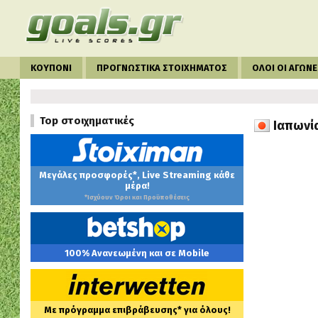
ΚΟΥΠΟΝΙ
ΠΡΟΓΝΩΣΤΙΚΑ ΣΤΟΙΧΗΜΑΤΟΣ
ΟΛΟΙ ΟΙ ΑΓΩΝΕ
Top στοιχηματικές
Ιαπωνία
Μεγάλες προσφορές*, Live Streaming κάθε
μέρα!
*Ισχύουν Όροι και Προϋποθέσεις
100% Ανανεωμένη και σε Mobile
Με πρόγραμμα επιβράβευσης* για όλους!