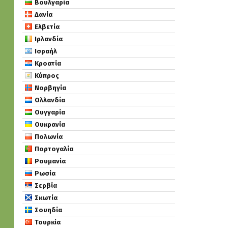
Βουλγαρία
Δανία
Ελβετία
Ιρλανδία
Ισραήλ
Κροατία
Κύπρος
Νορβηγία
Ολλανδία
Ουγγαρία
Ουκρανία
Πολωνία
Πορτογαλία
Ρουμανία
Ρωσία
Σερβία
Σκωτία
Σουηδία
Τουρκία