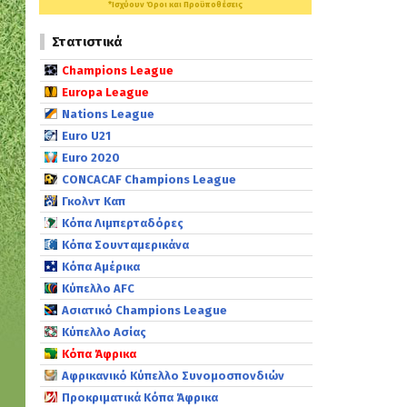
*Ισχύουν Όροι και Προϋποθέσεις
Στατιστικά
Champions League
Europa League
Nations League
Euro U21
Euro 2020
CONCACAF Champions League
Γκολντ Καπ
Κόπα Λιμπερταδόρες
Κόπα Σουνταμερικάνα
Κόπα Αμέρικα
Κύπελλο AFC
Ασιατικό Champions League
Κύπελλο Ασίας
Κόπα Άφρικα
Αφρικανικό Κύπελλο Συνομοσπονδιών
Προκριματικά Κόπα Άφρικα