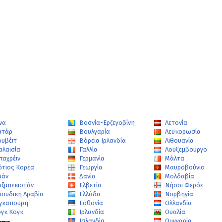
να
Βοσνία-Ερζεγοβίνη
Λετονία
ατάρ
Βουλγαρία
Λευκορωσία
ουβέιτ
Βόρεια Ιρλανδία
Λιθουανία
αλαισία
Γαλλία
Λουξεμβούργο
παχρέιν
Γερμανία
Μάλτα
ότιος Κορέα
Γεωργία
Μαυροβούνιο
μάν
Δανία
Μολδαβία
υζμπεκιστάν
Ελβετία
Νήσοι Φερόε
αουδική Αραβία
Ελλάδα
Νορβηγία
ιγκαπούρη
Εσθονία
Ολλανδία
ογκ Κογκ
Ιρλανδία
Ουαλία
Ισλανδία
Ουγγαρία