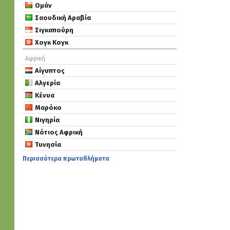
Ομάν
Σαουδική Αραβία
Σιγκαπούρη
Χογκ Κογκ
Αφρική
Αίγυπτος
Αλγερία
Κένυα
Μαρόκο
Νιγηρία
Νότιος Αφρική
Τυνησία
Περισσότερα πρωταθλήματα