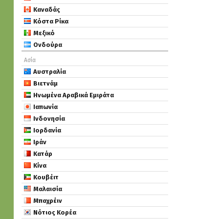
Καναδάς
Κόστα Ρίκα
Μεξικό
Ονδούρα
Ασία
Αυστραλία
Βιετνάμ
Ηνωμένα Αραβικά Εμιράτα
Ιαπωνία
Ινδονησία
Ιορδανία
Ιράν
Κατάρ
Κίνα
Κουβέιτ
Μαλαισία
Μπαχρέιν
Νότιος Κορέα