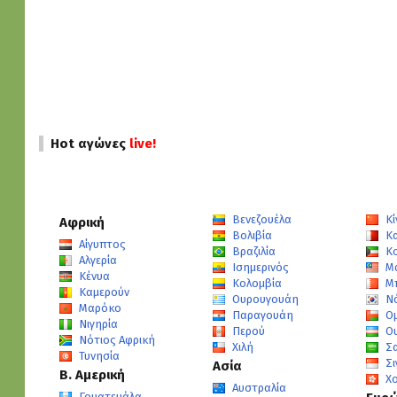
Hot αγώνες
live!
Βενεζουέλα
Κί
Αφρική
Βολιβία
Κ
Αίγυπτος
Βραζιλία
Κ
Αλγερία
Ισημερινός
Μ
Κένυα
Κολομβία
Μ
Καμερούν
Ουρουγουάη
Ν
Μαρόκο
Παραγουάη
Ο
Νιγηρία
Περού
Ο
Νότιος Αφρική
Χιλή
Σ
Τυνησία
Σ
Ασία
Β. Αμερική
Χ
Αυστραλία
Γουατεμάλα