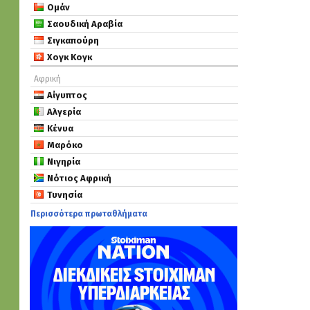
Ομάν
Σαουδική Αραβία
Σιγκαπούρη
Χογκ Κογκ
Αφρική
Αίγυπτος
Αλγερία
Κένυα
Μαρόκο
Νιγηρία
Νότιος Αφρική
Τυνησία
Περισσότερα πρωταθλήματα