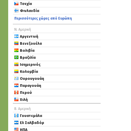
Τσεχία
Φινλανδία
Περισσότερες χώρες από Ευρώπη
Ν. Αμερική
Αργεντινή
Βενεζουέλα
Βολιβία
Βραζιλία
Ισημερινός
Κολομβία
Ουρουγουάη
Παραγουάη
Περού
Χιλή
Β. Αμερική
Γουατεμάλα
Ελ Σαλβαδόρ
ΗΠΑ