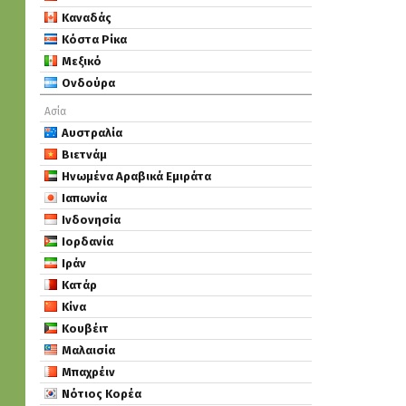
Καναδάς
Κόστα Ρίκα
Μεξικό
Ονδούρα
Ασία
Αυστραλία
Βιετνάμ
Ηνωμένα Αραβικά Εμιράτα
Ιαπωνία
Ινδονησία
Ιορδανία
Ιράν
Κατάρ
Κίνα
Κουβέιτ
Μαλαισία
Μπαχρέιν
Νότιος Κορέα