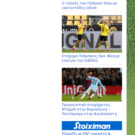
Ο τελικός του Γαλλικού Όπεν με
εκατοντάδες ειδικά
Στοίχημα Τσάμπιονς Λιγκ: Νίκη με
γκολ για την Σεβίλλη
Προγνωστικά στοιχήματος:
Ντέρμπι στην Βαρκελώνη –
Ποντάρισμα στην Βουδαπέστη
Playoffs με 0%* γκανιότα &