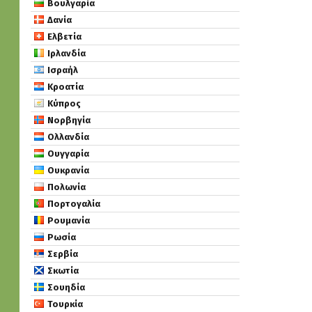
Βουλγαρία
Δανία
Ελβετία
Ιρλανδία
Ισραήλ
Κροατία
Κύπρος
Νορβηγία
Ολλανδία
Ουγγαρία
Ουκρανία
Πολωνία
Πορτογαλία
Ρουμανία
Ρωσία
Σερβία
Σκωτία
Σουηδία
Τουρκία