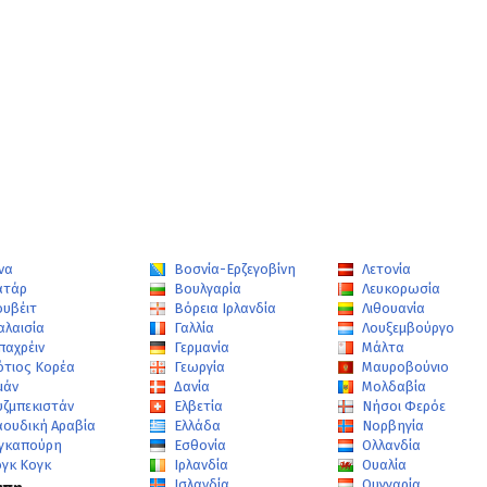
να
Βοσνία-Ερζεγοβίνη
Λετονία
ατάρ
Βουλγαρία
Λευκορωσία
ουβέιτ
Βόρεια Ιρλανδία
Λιθουανία
αλαισία
Γαλλία
Λουξεμβούργο
παχρέιν
Γερμανία
Μάλτα
ότιος Κορέα
Γεωργία
Μαυροβούνιο
μάν
Δανία
Μολδαβία
υζμπεκιστάν
Ελβετία
Νήσοι Φερόε
αουδική Αραβία
Ελλάδα
Νορβηγία
ιγκαπούρη
Εσθονία
Ολλανδία
ογκ Κογκ
Ιρλανδία
Ουαλία
Ισλανδία
Ουγγαρία