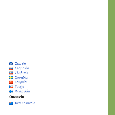
Σκωτία
Σλοβακία
Σλοβενία
Σουηδία
Τουρκία
Τσεχία
Φινλανδία
Ωκεανία
Νέα Ζηλανδία