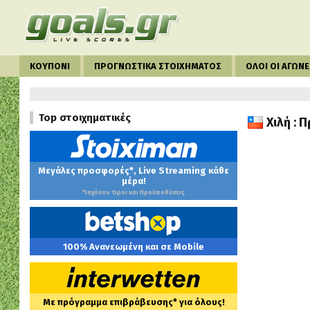
ΚΟΥΠΟΝΙ
ΠΡΟΓΝΩΣΤΙΚΑ ΣΤΟΙΧΗΜΑΤΟΣ
ΟΛΟΙ ΟΙ ΑΓΩΝΕ
Top στοιχηματικές
Χιλή : 
Μεγάλες προσφορές*, Live Streaming κάθε
μέρα!
*Ισχύουν Όροι και Προϋποθέσεις
100% Ανανεωμένη και σε Mobile
Με πρόγραμμα επιβράβευσης* για όλους!