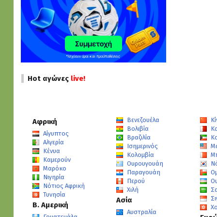
Hot αγώνες
live!
Βενεζουέλα
Κί
Αφρική
Βολιβία
Κ
Αίγυπτος
Βραζιλία
Κ
Αλγερία
Ισημερινός
Μ
Κένυα
Κολομβία
Μ
Καμερούν
Ουρουγουάη
Ν
Μαρόκο
Παραγουάη
Ο
Νιγηρία
Περού
Ο
Νότιος Αφρική
Χιλή
Σ
Τυνησία
Σ
Ασία
Β. Αμερική
Χ
Αυστραλία
Γουατεμάλα