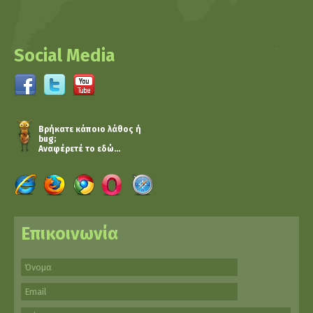
Social Media
Βρήκατε κάποιο λάθος ή
bug;
Αναφέρετέ το εδώ...
Επικοινωνία