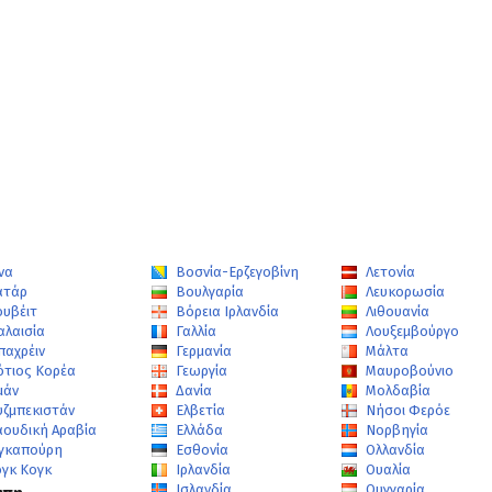
να
Βοσνία-Ερζεγοβίνη
Λετονία
ατάρ
Βουλγαρία
Λευκορωσία
ουβέιτ
Βόρεια Ιρλανδία
Λιθουανία
αλαισία
Γαλλία
Λουξεμβούργο
παχρέιν
Γερμανία
Μάλτα
ότιος Κορέα
Γεωργία
Μαυροβούνιο
μάν
Δανία
Μολδαβία
υζμπεκιστάν
Ελβετία
Νήσοι Φερόε
αουδική Αραβία
Ελλάδα
Νορβηγία
ιγκαπούρη
Εσθονία
Ολλανδία
ογκ Κογκ
Ιρλανδία
Ουαλία
Ισλανδία
Ουγγαρία