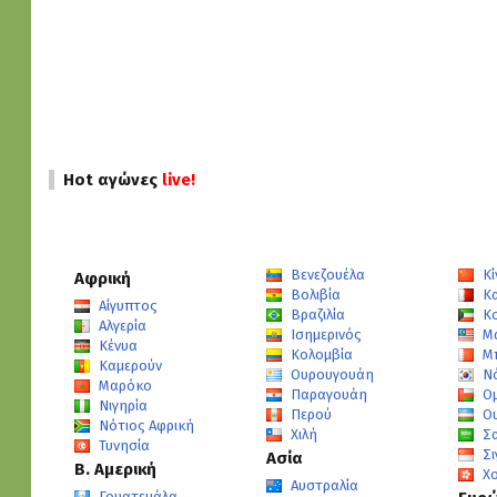
Hot αγώνες
live!
Βενεζουέλα
Κί
Αφρική
Βολιβία
Κ
Αίγυπτος
Βραζιλία
Κ
Αλγερία
Ισημερινός
Μ
Κένυα
Κολομβία
Μ
Καμερούν
Ουρουγουάη
Ν
Μαρόκο
Παραγουάη
Ο
Νιγηρία
Περού
Ο
Νότιος Αφρική
Χιλή
Σ
Τυνησία
Σ
Ασία
Β. Αμερική
Χ
Αυστραλία
Γουατεμάλα