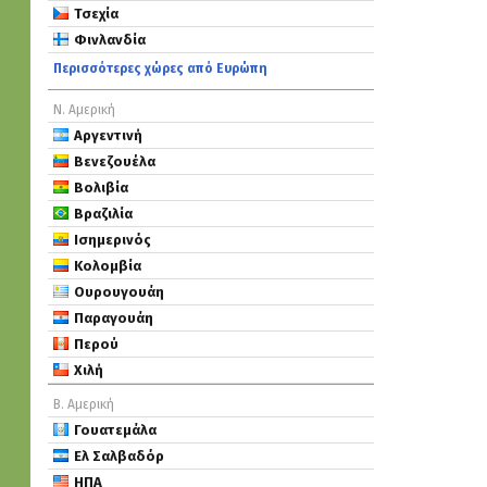
Τσεχία
Φινλανδία
Περισσότερες χώρες από Ευρώπη
Ν. Αμερική
Αργεντινή
Βενεζουέλα
Βολιβία
Βραζιλία
Ισημερινός
Κολομβία
Ουρουγουάη
Παραγουάη
Περού
Χιλή
Β. Αμερική
Γουατεμάλα
Ελ Σαλβαδόρ
ΗΠΑ