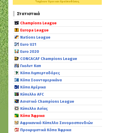
*Ισχύουν Όροι και Προϋποθέσεις
Στατιστικά
Champions League
Europa League
Nations League
Euro U21
Euro 2020
CONCACAF Champions League
Γκολντ Καπ
Κόπα Λιμπερταδόρες
Κόπα Σουνταμερικάνα
Κόπα Αμέρικα
Κύπελλο AFC
Ασιατικό Champions League
Κύπελλο Ασίας
Κόπα Άφρικα
Αφρικανικό Κύπελλο Συνομοσπονδιών
Προκριματικά Κόπα Άφρικα