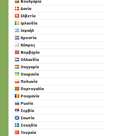
Βουλγαρία
Δανία
Ελβετία
Ιρλανδία
Ισραήλ
Κροατία
Κύπρος
Νορβηγία
Ολλανδία
Ουγγαρία
Ουκρανία
Πολωνία
Πορτογαλία
Ρουμανία
Ρωσία
Σερβία
Σκωτία
Σουηδία
Τουρκία