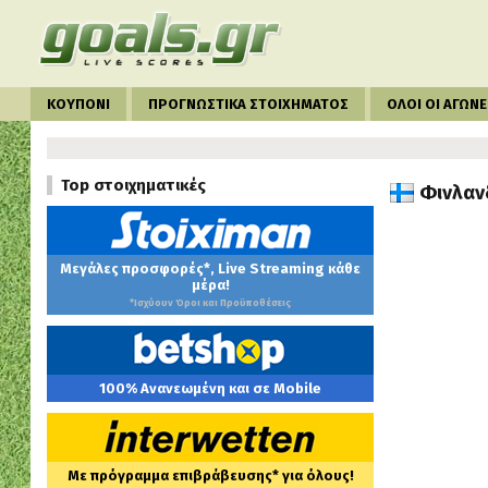
ΚΟΥΠΟΝΙ
ΠΡΟΓΝΩΣΤΙΚΑ ΣΤΟΙΧΗΜΑΤΟΣ
ΟΛΟΙ ΟΙ ΑΓΩΝΕ
Top στοιχηματικές
Φινλανδ
Μεγάλες προσφορές*, Live Streaming κάθε
μέρα!
*Ισχύουν Όροι και Προϋποθέσεις
100% Ανανεωμένη και σε Mobile
Με πρόγραμμα επιβράβευσης* για όλους!