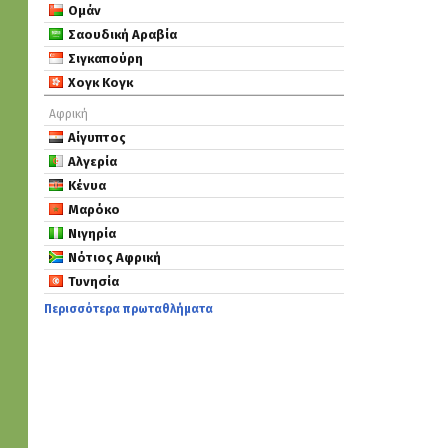
Ομάν
Σαουδική Αραβία
Σιγκαπούρη
Χογκ Κογκ
Αφρική
Αίγυπτος
Αλγερία
Κένυα
Μαρόκο
Νιγηρία
Νότιος Αφρική
Τυνησία
Περισσότερα πρωταθλήματα