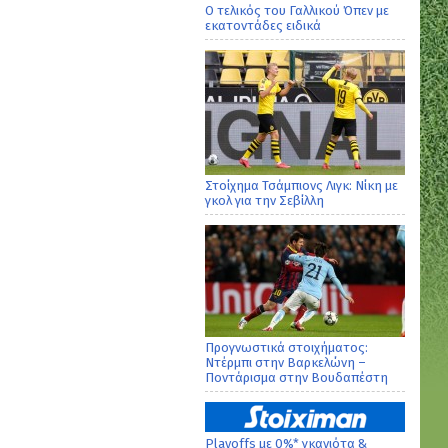
Ο τελικός του Γαλλικού Όπεν με
εκατοντάδες ειδικά
Στοίχημα Τσάμπιονς Λιγκ: Νίκη με
γκολ για την Σεβίλλη
Προγνωστικά στοιχήματος:
Ντέρμπι στην Βαρκελώνη –
Ποντάρισμα στην Βουδαπέστη
Playoffs με 0%* γκανιότα &