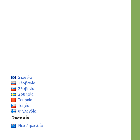
Σκωτία
Σλοβακία
Σλοβενία
Σουηδία
Τουρκία
Τσεχία
Φινλανδία
Ωκεανία
Νέα Ζηλανδία