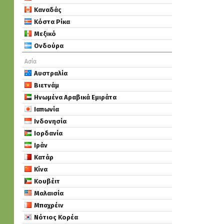
Καναδάς
Κόστα Ρίκα
Μεξικό
Ονδούρα
Ασία
Αυστραλία
Βιετνάμ
Ηνωμένα Αραβικά Εμιράτα
Ιαπωνία
Ινδονησία
Ιορδανία
Ιράν
Κατάρ
Κίνα
Κουβέιτ
Μαλαισία
Μπαχρέιν
Νότιος Κορέα