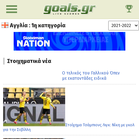
Αγγλία : 1η κατηγορία
Στοιχηματικά νέα
Ο τελικός του Γαλλικού Όπεν
με εκατοντάδες ειδικά
Στοίχημα Τσάμπιονς Λιγκ: Νίκη με γκολ
για την Σεβίλλη