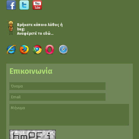
Βρήκατε κάποιο λάθος ή
bug;
Αναφέρετέ το εδώ...
Επικοινωνία