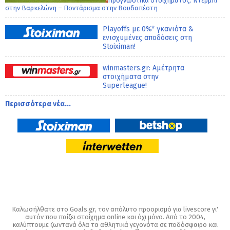
Προγνωστικά στοιχήματος: Ντέρμπι
στην Βαρκελώνη – Ποντάρισμα στην Βουδαπέστη
Playoffs με 0%* γκανιότα &
ενισχυμένες αποδόσεις στη
Stoiximan!
winmasters.gr: Αμέτρητα
στοιχήματα στην
Superleague!
Περισσότερα νέα...
Καλωσήλθατε στο Goals.gr, τον απόλυτο προορισμό για livescore γι'
αυτόν που παίζει στοίχημα online και όχι μόνο. Από το 2004,
καλύπτουμε ζωντανά όλα τα αθλητικά γεγονότα σε ποδόσφαιρο και