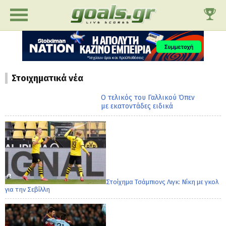
Στοιχηματικά νέα
Ο τελικός του Γαλλικού Όπεν
με εκατοντάδες ειδικά
Στοίχημα Τσάμπιονς Λιγκ: Νίκη με γκολ
για την Σεβίλλη