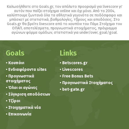
Καλωσήλθατε στο Goals.gr, τον απόλυτο προορισμό για livescore γι'
αυτόν που παίζει στοίχημα online και όχι μόνο. Από το 2004,
καλύπτουμε ζωντανά όλα τα αθλητικά γεγονότα σε ποδόσφαιρο και
μπάσκετ με στατιστικά, βαθμολογίες, τζίρους και αποδόσεις. Στο
Goals.gr θα βρείτε livescore από το κουπόνι του Πάμε Στοίχημα του
ΟΠΑΠ, αποτελέσματα, προγνωστικά στοιχήματος, πρόγραμμα
αγώνων φόρμα ομάδων, στατιστικά για under/over, goal/goal.
Goals
Links
• Κουπόνι
• Betscores.gr
• Ενδιαφέροντα sites
• Livescores
• Προγνωστικά
• Free Bonus Bets
στοιχήματος
• Προγνωστικά Στοιχήματος
• Όλοι οι αγώνες
• bet-gate.gr
• Σύγκριση αποδόσεων
• Τζίροι
• Στοιχηματικά νέα
• Επικοινωνία