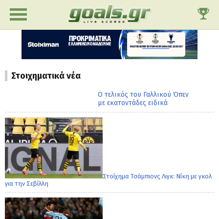
Στοιχηματικά νέα
Ο τελικός του Γαλλικού Όπεν
με εκατοντάδες ειδικά
Στοίχημα Τσάμπιονς Λιγκ: Νίκη με γκολ
για την Σεβίλλη