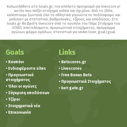
Καλωσήλθατε στο Goals.gr, τον απόλυτο προορισμό για livescore γι'
αυτόν που παίζει στοίχημα online και όχι μόνο. Από το 2004,
καλύπτουμε ζωντανά όλα τα αθλητικά γεγονότα σε ποδόσφαιρο και
μπάσκετ με στατιστικά, βαθμολογίες, τζίρους και αποδόσεις. Στο
Goals.gr θα βρείτε livescore από το κουπόνι του Πάμε Στοίχημα του
ΟΠΑΠ, αποτελέσματα, προγνωστικά στοιχήματος, πρόγραμμα
αγώνων φόρμα ομάδων, στατιστικά για under/over, goal/goal.
Goals
Links
• Κουπόνι
• Betscores.gr
• Ενδιαφέροντα sites
• Livescores
• Προγνωστικά
• Free Bonus Bets
στοιχήματος
• Προγνωστικά Στοιχήματος
• Όλοι οι αγώνες
• bet-gate.gr
• Σύγκριση αποδόσεων
• Τζίροι
• Στοιχηματικά νέα
• Επικοινωνία