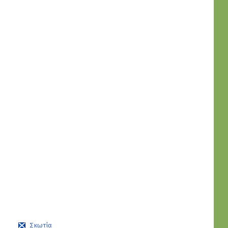
Σκωτία