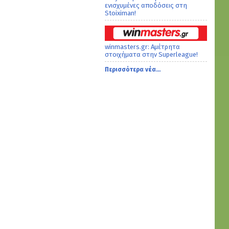
ενισχυμένες αποδόσεις στη
Stoiximan!
winmasters.gr: Αμέτρητα
στοιχήματα στην Superleague!
Περισσότερα νέα...