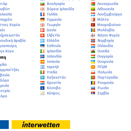
ατάρ
Βουλγαρία
Λευκορωσία
ουβέιτ
Βόρεια Ιρλανδία
Λιθουανία
αλαισία
Γαλλία
Λουξεμβούργο
παχρέιν
Γερμανία
Μάλτα
ότιος Κορέα
Γεωργία
Μαυροβούνιο
μάν
Δανία
Μολδαβία
υζμπεκιστάν
Ελβετία
Νήσοι Φερόε
αουδική Αραβία
Ελλάδα
Νορβηγία
ιγκαπούρη
Εσθονία
Ολλανδία
ογκ Κογκ
Ιρλανδία
Ουαλία
Ισλανδία
Ουγγαρία
ώπη
Ισπανία
Ουκρανία
γλία
Ισραήλ
ΠΓΔΜ
ερμπαΐτζάν
Ιταλία
Πολωνία
λβανία
Καζακστάν
Πορτογαλία
νδόρα
Κροατία
Ρουμανία
μενία
Κόσοβο
Ρωσία
υστρία
Κύπρος
Σερβία
λγιο