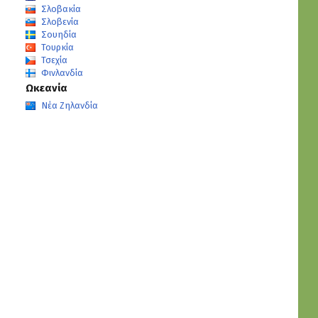
Σλοβακία
Σλοβενία
Σουηδία
Τουρκία
Τσεχία
Φινλανδία
Ωκεανία
Νέα Ζηλανδία