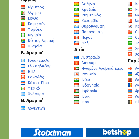
Βολιβία
Κ
Αίγυπτος
Βραζιλία
Κ
Αλγερία
Ισημερινός
Μ
Κένυα
Κολομβία
Μ
Καμερούν
Ουρουγουάη
Ν
Μαρόκο
Παραγουάη
Ο
Νιγηρία
Περού
Ο
Νότιος Αφρική
Χιλή
Σ
Τυνησία
Σ
Ασία
Β. Αμερική
Χ
Αυστραλία
Γουατεμάλα
Ευρ
Βιετνάμ
Ελ Σαλβαδόρ
Ηνωμένα Αραβικά Εμιράτα
Αγ
ΗΠΑ
Ιαπωνία
Αζ
Καναδάς
Ινδία
Α
Κόστα Ρίκα
Ινδονησία
Α
Μεξικό
Ιορδανία
Αρ
Ονδούρα
Ιράκ
Α
Ν. Αμερική
Ιράν
Βέ
Αργεντινή