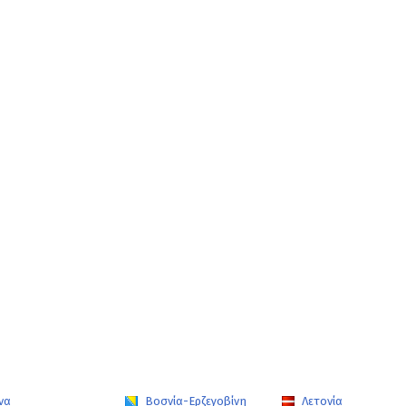
να
Βοσνία-Ερζεγοβίνη
Λετονία