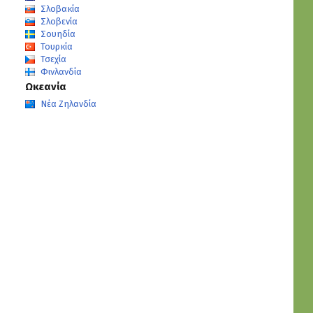
Σλοβακία
Σλοβενία
Σουηδία
Τουρκία
Τσεχία
Φινλανδία
Ωκεανία
Νέα Ζηλανδία