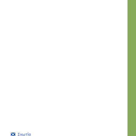
Σκωτία