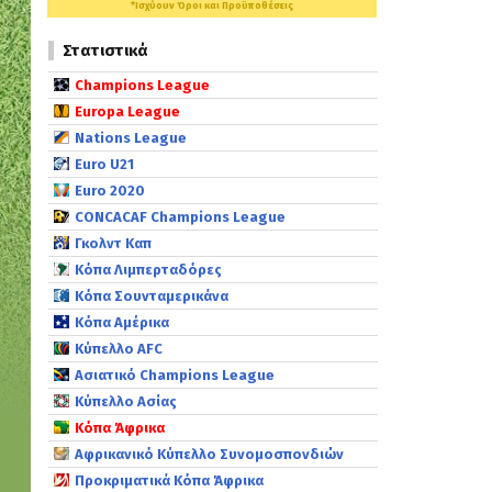
*Ισχύουν Όροι και Προϋποθέσεις
Στατιστικά
Champions League
Europa League
Nations League
Euro U21
Euro 2020
CONCACAF Champions League
Γκολντ Καπ
Κόπα Λιμπερταδόρες
Κόπα Σουνταμερικάνα
Κόπα Αμέρικα
Κύπελλο AFC
Ασιατικό Champions League
Κύπελλο Ασίας
Κόπα Άφρικα
Αφρικανικό Κύπελλο Συνομοσπονδιών
Προκριματικά Κόπα Άφρικα