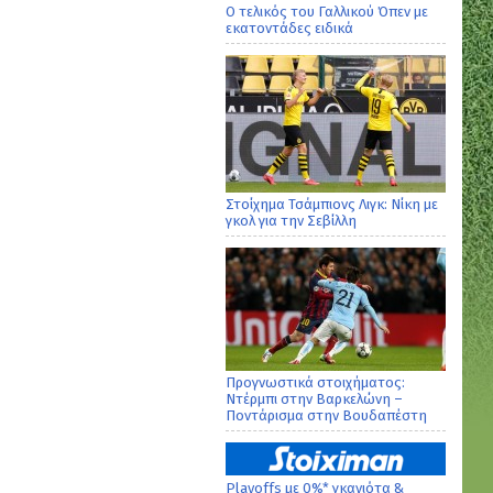
Ο τελικός του Γαλλικού Όπεν με
εκατοντάδες ειδικά
Στοίχημα Τσάμπιονς Λιγκ: Νίκη με
γκολ για την Σεβίλλη
Προγνωστικά στοιχήματος:
Ντέρμπι στην Βαρκελώνη –
Ποντάρισμα στην Βουδαπέστη
Playoffs με 0%* γκανιότα &