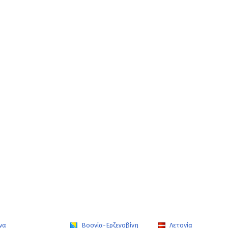
να
Βοσνία-Ερζεγοβίνη
Λετονία