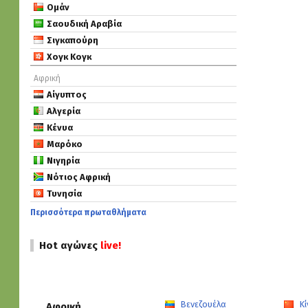
Ομάν
Σαουδική Αραβία
Σιγκαπούρη
Χογκ Κογκ
Αφρική
Αίγυπτος
Αλγερία
Κένυα
Μαρόκο
Νιγηρία
Νότιος Αφρική
Τυνησία
Περισσότερα πρωταθλήματα
Hot αγώνες
live!
Βενεζουέλα
Κί
Αφρική