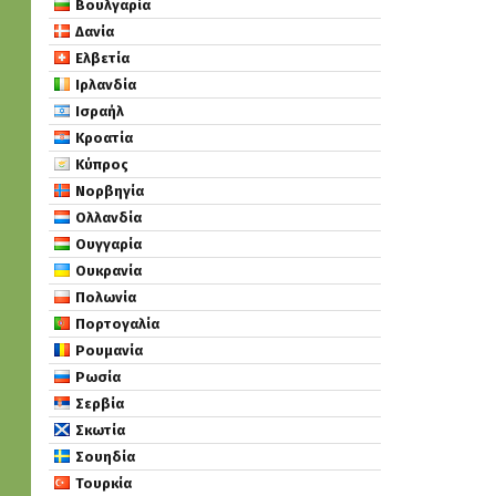
Βουλγαρία
Δανία
Ελβετία
Ιρλανδία
Ισραήλ
Κροατία
Κύπρος
Νορβηγία
Ολλανδία
Ουγγαρία
Ουκρανία
Πολωνία
Πορτογαλία
Ρουμανία
Ρωσία
Σερβία
Σκωτία
Σουηδία
Τουρκία