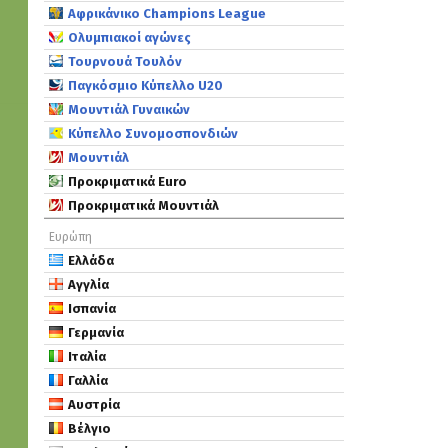
Αφρικάνικο Champions League
Ολυμπιακοί αγώνες
Τουρνουά Τουλόν
Παγκόσμιο Κύπελλο U20
Μουντιάλ Γυναικών
Κύπελλο Συνομοσπονδιών
Μουντιάλ
Προκριματικά Euro
Προκριματικά Μουντιάλ
Ευρώπη
Ελλάδα
Αγγλία
Ισπανία
Γερμανία
Ιταλία
Γαλλία
Αυστρία
Βέλγιο