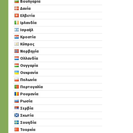
Βουλγαρία
Δανία
Ελβετία
Ιρλανδία
Ισραήλ
Κροατία
Κύπρος
Νορβηγία
Ολλανδία
Ουγγαρία
Ουκρανία
Πολωνία
Πορτογαλία
Ρουμανία
Ρωσία
Σερβία
Σκωτία
Σουηδία
Τουρκία