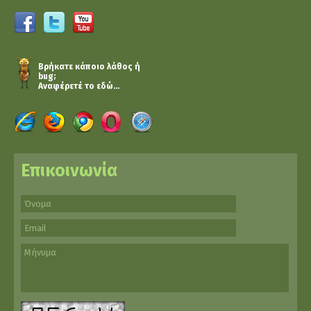
Βρήκατε κάποιο λάθος ή
bug;
Αναφέρετέ το εδώ...
Επικοινωνία