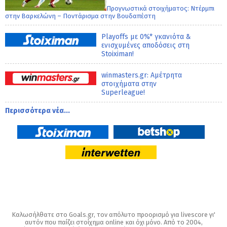
Προγνωστικά στοιχήματος: Ντέρμπι
στην Βαρκελώνη – Ποντάρισμα στην Βουδαπέστη
Playoffs με 0%* γκανιότα &
ενισχυμένες αποδόσεις στη
Stoiximan!
winmasters.gr: Αμέτρητα
στοιχήματα στην
Superleague!
Περισσότερα νέα...
Καλωσήλθατε στο Goals.gr, τον απόλυτο προορισμό για livescore γι'
αυτόν που παίζει στοίχημα online και όχι μόνο. Από το 2004,