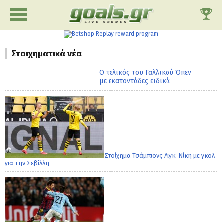
Στοιχηματικά νέα
Ο τελικός του Γαλλικού Όπεν
με εκατοντάδες ειδικά
Στοίχημα Τσάμπιονς Λιγκ: Νίκη με γκολ
για την Σεβίλλη