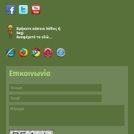
Βρήκατε κάποιο λάθος ή
bug;
Αναφέρετέ το εδώ...
Επικοινωνία