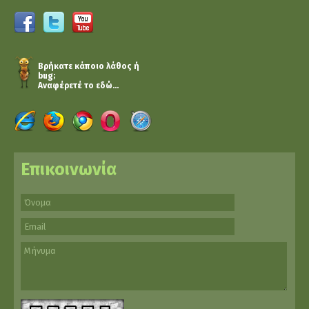
Βρήκατε κάποιο λάθος ή
bug;
Αναφέρετέ το εδώ...
Επικοινωνία