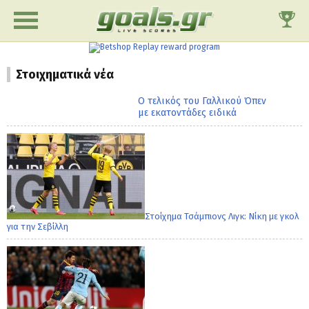
Στοιχηματικά νέα
Ο τελικός του Γαλλικού Όπεν
με εκατοντάδες ειδικά
Στοίχημα Τσάμπιονς Λιγκ: Νίκη με γκολ
για την Σεβίλλη