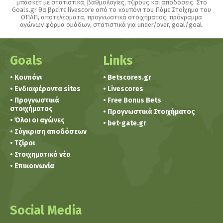
μπάσκετ με στατιστικά, βαθμολογίες, τζίρους και αποδόσεις. Στο
Goals.gr θα βρείτε livescore από το κουπόνι του Πάμε Στοίχημα του
ΟΠΑΠ, αποτελέσματα, προγνωστικά στοιχήματος, πρόγραμμα
αγώνων φόρμα ομάδων, στατιστικά για under/over, goal/goal.
Goals
Links
• Κουπόνι
• Betscores.gr
• Ενδιαφέροντα sites
• Livescores
• Προγνωστικά
• Free Bonus Bets
στοιχήματος
• Προγνωστικά Στοιχήματος
• Όλοι οι αγώνες
• bet-gate.gr
• Σύγκριση αποδόσεων
• Τζίροι
• Στοιχηματικά νέα
• Επικοινωνία
Social Media