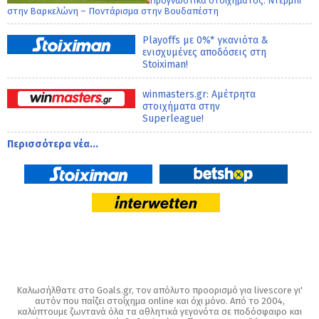
Προγνωστικά στοιχήματος: Ντέρμπι
στην Βαρκελώνη – Ποντάρισμα στην Βουδαπέστη
Playoffs με 0%* γκανιότα &
ενισχυμένες αποδόσεις στη
Stoiximan!
winmasters.gr: Αμέτρητα
στοιχήματα στην
Superleague!
Περισσότερα νέα...
Καλωσήλθατε στο Goals.gr, τον απόλυτο προορισμό για livescore γι'
αυτόν που παίζει στοίχημα online και όχι μόνο. Από το 2004,
καλύπτουμε ζωντανά όλα τα αθλητικά γεγονότα σε ποδόσφαιρο και