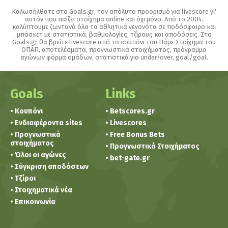
Καλωσήλθατε στο Goals.gr, τον απόλυτο προορισμό για livescore γι'
αυτόν που παίζει στοίχημα online και όχι μόνο. Από το 2004,
καλύπτουμε ζωντανά όλα τα αθλητικά γεγονότα σε ποδόσφαιρο και
μπάσκετ με στατιστικά, βαθμολογίες, τζίρους και αποδόσεις. Στο
Goals.gr θα βρείτε livescore από το κουπόνι του Πάμε Στοίχημα του
ΟΠΑΠ, αποτελέσματα, προγνωστικά στοιχήματος, πρόγραμμα
αγώνων φόρμα ομάδων, στατιστικά για under/over, goal/goal.
Goals
Links
• Κουπόνι
• Betscores.gr
• Ενδιαφέροντα sites
• Livescores
• Προγνωστικά
• Free Bonus Bets
στοιχήματος
• Προγνωστικά Στοιχήματος
• Όλοι οι αγώνες
• bet-gate.gr
• Σύγκριση αποδόσεων
• Τζίροι
• Στοιχηματικά νέα
• Επικοινωνία