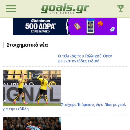
Στοιχηματικά νέα
Ο τελικός του Γαλλικού Όπεν
με εκατοντάδες ειδικά
Στοίχημα Τσάμπιονς Λιγκ: Νίκη με γκολ
για την Σεβίλλη