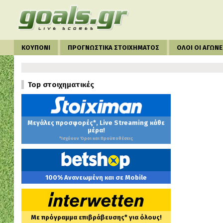
ΚΟΥΠΟΝΙ
ΠΡΟΓΝΩΣΤΙΚΑ ΣΤΟΙΧΗΜΑΤΟΣ
ΟΛΟΙ ΟΙ ΑΓΩΝΕ
Top στοιχηματικές
Μεγάλες προσφορές*, Live Streaming κάθε
μέρα!
*Ισχύουν Όροι και Προϋποθέσεις
100% Ανανεωμένη και σε Mobile
Με πρόγραμμα επιβράβευσης* για όλους!