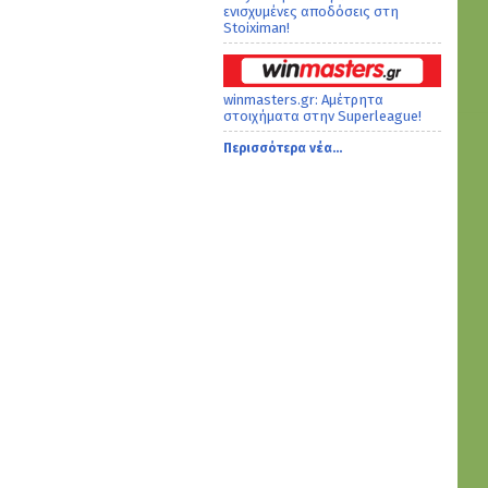
ενισχυμένες αποδόσεις στη
Stoiximan!
winmasters.gr: Αμέτρητα
στοιχήματα στην Superleague!
Περισσότερα νέα...