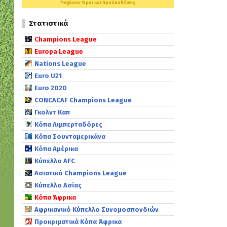
*Ισχύουν Όροι και Προϋποθέσεις
Στατιστικά
Champions League
Europa League
Nations League
Euro U21
Euro 2020
CONCACAF Champions League
Γκολντ Καπ
Κόπα Λιμπερταδόρες
Κόπα Σουνταμερικάνα
Κόπα Αμέρικα
Κύπελλο AFC
Ασιατικό Champions League
Κύπελλο Ασίας
Κόπα Άφρικα
Αφρικανικό Κύπελλο Συνομοσπονδιών
Προκριματικά Κόπα Άφρικα