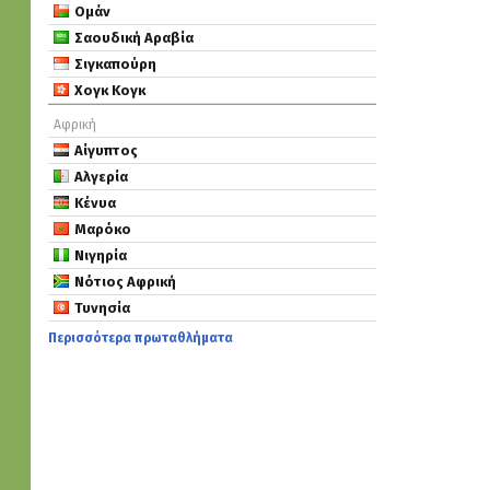
Ομάν
Σαουδική Αραβία
Σιγκαπούρη
Χογκ Κογκ
Αφρική
Αίγυπτος
Αλγερία
Κένυα
Μαρόκο
Νιγηρία
Νότιος Αφρική
Τυνησία
Περισσότερα πρωταθλήματα