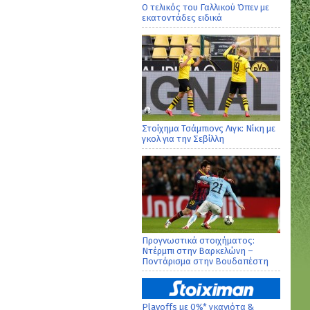
Ο τελικός του Γαλλικού Όπεν με
εκατοντάδες ειδικά
Στοίχημα Τσάμπιονς Λιγκ: Νίκη με
γκολ για την Σεβίλλη
Προγνωστικά στοιχήματος:
Ντέρμπι στην Βαρκελώνη –
Ποντάρισμα στην Βουδαπέστη
Playoffs με 0%* γκανιότα &