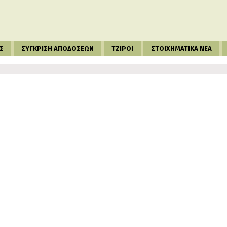
Σ
ΣΥΓΚΡΙΣΗ ΑΠΟΔΟΣΕΩΝ
ΤΖΙΡΟΙ
ΣΤΟΙΧΗΜΑΤΙΚΑ ΝΕΑ