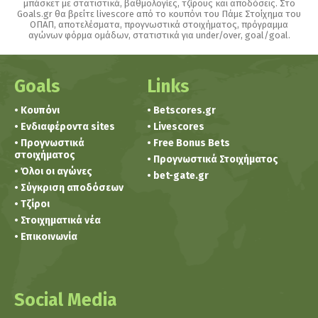
μπάσκετ με στατιστικά, βαθμολογίες, τζίρους και αποδόσεις. Στο
Goals.gr θα βρείτε livescore από το κουπόνι του Πάμε Στοίχημα του
ΟΠΑΠ, αποτελέσματα, προγνωστικά στοιχήματος, πρόγραμμα
αγώνων φόρμα ομάδων, στατιστικά για under/over, goal/goal.
Goals
Links
• Κουπόνι
• Betscores.gr
• Ενδιαφέροντα sites
• Livescores
• Προγνωστικά
• Free Bonus Bets
στοιχήματος
• Προγνωστικά Στοιχήματος
• Όλοι οι αγώνες
• bet-gate.gr
• Σύγκριση αποδόσεων
• Τζίροι
• Στοιχηματικά νέα
• Επικοινωνία
Social Media