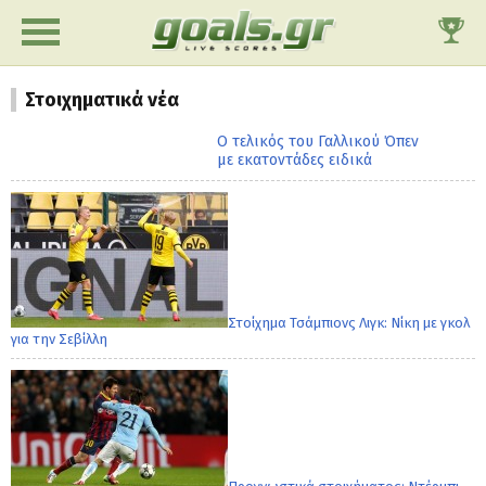
Στοιχηματικά νέα
Ο τελικός του Γαλλικού Όπεν
με εκατοντάδες ειδικά
Στοίχημα Τσάμπιονς Λιγκ: Νίκη με γκολ
για την Σεβίλλη