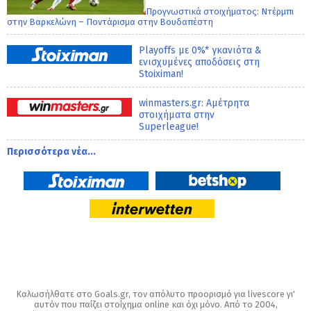
Προγνωστικά στοιχήματος: Ντέρμπι
στην Βαρκελώνη – Ποντάρισμα στην Βουδαπέστη
Playoffs με 0%* γκανιότα &
ενισχυμένες αποδόσεις στη
Stoiximan!
winmasters.gr: Αμέτρητα
στοιχήματα στην
Superleague!
Περισσότερα νέα...
Καλωσήλθατε στο Goals.gr, τον απόλυτο προορισμό για livescore γι'
αυτόν που παίζει στοίχημα online και όχι μόνο. Από το 2004,