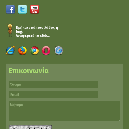
Βρήκατε κάποιο λάθος ή
bug;
Αναφέρετέ το εδώ...
Επικοινωνία