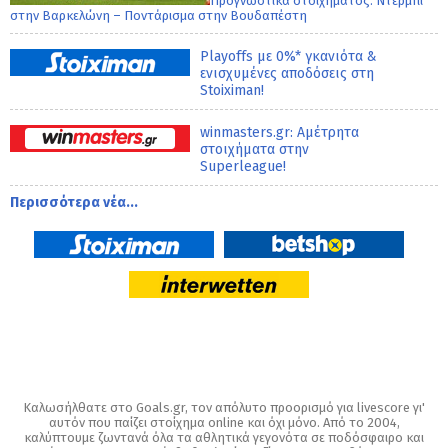
Προγνωστικά στοιχήματος: Ντέρμπι
στην Βαρκελώνη – Ποντάρισμα στην Βουδαπέστη
Playoffs με 0%* γκανιότα &
ενισχυμένες αποδόσεις στη
Stoiximan!
winmasters.gr: Αμέτρητα
στοιχήματα στην
Superleague!
Περισσότερα νέα...
Καλωσήλθατε στο Goals.gr, τον απόλυτο προορισμό για livescore γι'
αυτόν που παίζει στοίχημα online και όχι μόνο. Από το 2004,
καλύπτουμε ζωντανά όλα τα αθλητικά γεγονότα σε ποδόσφαιρο και