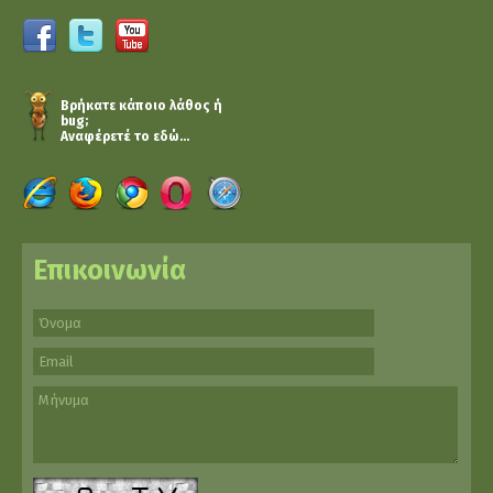
Βρήκατε κάποιο λάθος ή
bug;
Αναφέρετέ το εδώ...
Επικοινωνία