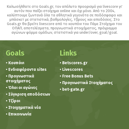
Καλωσήλθατε στο Goals.gr, τον απόλυτο προορισμό για livescore γι'
αυτόν που παίζει στοίχημα online και όχι μόνο. Από το 2004,
καλύπτουμε ζωντανά όλα τα αθλητικά γεγονότα σε ποδόσφαιρο και
μπάσκετ με στατιστικά, βαθμολογίες, τζίρους και αποδόσεις. Στο
Goals.gr θα βρείτε livescore από το κουπόνι του Πάμε Στοίχημα του
ΟΠΑΠ, αποτελέσματα, προγνωστικά στοιχήματος, πρόγραμμα
αγώνων φόρμα ομάδων, στατιστικά για under/over, goal/goal.
Goals
Links
• Κουπόνι
• Betscores.gr
• Ενδιαφέροντα sites
• Livescores
• Προγνωστικά
• Free Bonus Bets
στοιχήματος
• Προγνωστικά Στοιχήματος
• Όλοι οι αγώνες
• bet-gate.gr
• Σύγκριση αποδόσεων
• Τζίροι
• Στοιχηματικά νέα
• Επικοινωνία