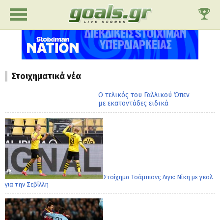
Στοιχηματικά νέα
Ο τελικός του Γαλλικού Όπεν
με εκατοντάδες ειδικά
Στοίχημα Τσάμπιονς Λιγκ: Νίκη με γκολ
για την Σεβίλλη