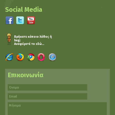
Social Media
Βρήκατε κάποιο λάθος ή
bug;
Αναφέρετέ το εδώ...
Επικοινωνία