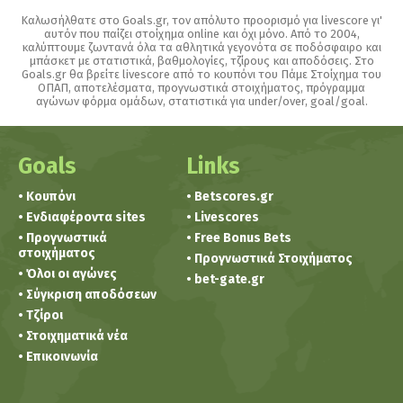
Καλωσήλθατε στο Goals.gr, τον απόλυτο προορισμό για livescore γι'
αυτόν που παίζει στοίχημα online και όχι μόνο. Από το 2004,
καλύπτουμε ζωντανά όλα τα αθλητικά γεγονότα σε ποδόσφαιρο και
μπάσκετ με στατιστικά, βαθμολογίες, τζίρους και αποδόσεις. Στο
Goals.gr θα βρείτε livescore από το κουπόνι του Πάμε Στοίχημα του
ΟΠΑΠ, αποτελέσματα, προγνωστικά στοιχήματος, πρόγραμμα
αγώνων φόρμα ομάδων, στατιστικά για under/over, goal/goal.
Goals
Links
• Κουπόνι
• Betscores.gr
• Ενδιαφέροντα sites
• Livescores
• Προγνωστικά
• Free Bonus Bets
στοιχήματος
• Προγνωστικά Στοιχήματος
• Όλοι οι αγώνες
• bet-gate.gr
• Σύγκριση αποδόσεων
• Τζίροι
• Στοιχηματικά νέα
• Επικοινωνία