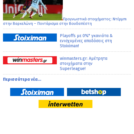
Προγνωστικά στοιχήματος: Ντέρμπι
στην Βαρκελώνη – Ποντάρισμα στην Βουδαπέστη
Playoffs με 0%* γκανιότα &
ενισχυμένες αποδόσεις στη
Stoiximan!
winmasters.gr: Αμέτρητα
στοιχήματα στην
Superleague!
Περισσότερα νέα...