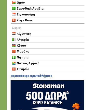
Ομάν
Σαουδική Αραβία
Σιγκαπούρη
Χογκ Κογκ
Αφρική
Αίγυπτος
Αλγερία
Κένυα
Μαρόκο
Νιγηρία
Νότιος Αφρική
Τυνησία
Περισσότερα πρωταθλήματα