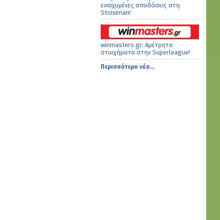
ενισχυμένες αποδόσεις στη
Stoiximan!
winmasters.gr: Αμέτρητα
στοιχήματα στην Superleague!
Περισσότερα νέα...