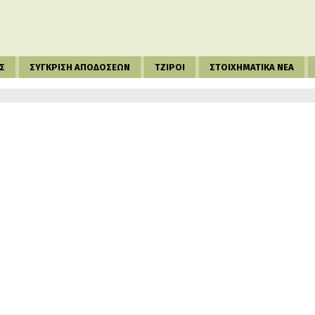
Σ
ΣΥΓΚΡΙΣΗ ΑΠΟΔΟΣΕΩΝ
ΤΖΙΡΟΙ
ΣΤΟΙΧΗΜΑΤΙΚΑ ΝΕΑ