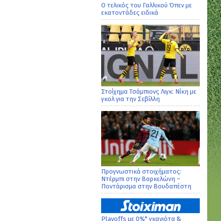
Ο τελικός του Γαλλικού Όπεν με
εκατοντάδες ειδικά
Στοίχημα Τσάμπιονς Λιγκ: Νίκη με
γκολ για την Σεβίλλη
Προγνωστικά στοιχήματος:
Ντέρμπι στην Βαρκελώνη –
Ποντάρισμα στην Βουδαπέστη
Playoffs με 0%* γκανιότα &