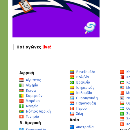
Hot αγώνες
live!
Βενεζουέλα
Κί
Αφρική
Βολιβία
Κ
Αίγυπτος
Βραζιλία
Κ
Αλγερία
Ισημερινός
Μ
Κένυα
Κολομβία
Μ
Καμερούν
Ουρουγουάη
Ν
Μαρόκο
Παραγουάη
Ο
Νιγηρία
Περού
Ο
Νότιος Αφρική
Χιλή
Σ
Τυνησία
Σ
Ασία
Β. Αμερική
Χ
Αυστραλία
Γουατεμάλα