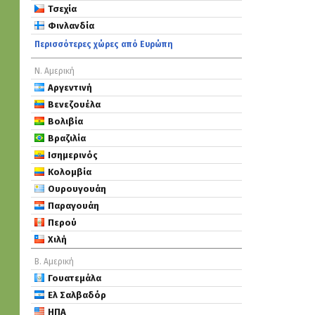
Τσεχία
Φινλανδία
Περισσότερες χώρες από Ευρώπη
Ν. Αμερική
Αργεντινή
Βενεζουέλα
Βολιβία
Βραζιλία
Ισημερινός
Κολομβία
Ουρουγουάη
Παραγουάη
Περού
Χιλή
Β. Αμερική
Γουατεμάλα
Ελ Σαλβαδόρ
ΗΠΑ