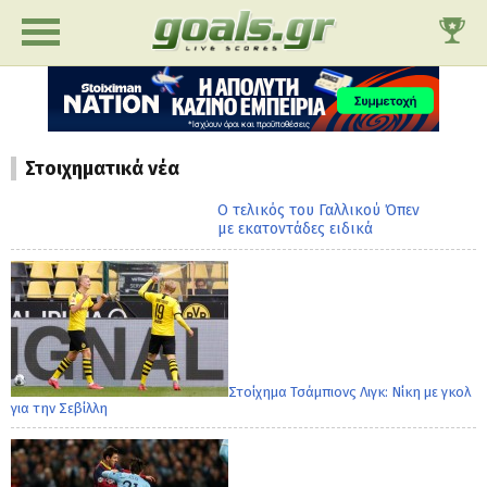
Στοιχηματικά νέα
Ο τελικός του Γαλλικού Όπεν
με εκατοντάδες ειδικά
Στοίχημα Τσάμπιονς Λιγκ: Νίκη με γκολ
για την Σεβίλλη