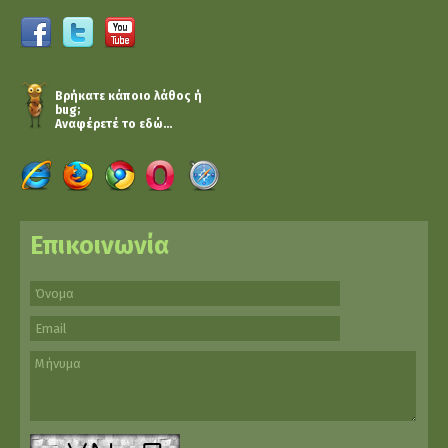
Βρήκατε κάποιο λάθος ή
bug;
Αναφέρετέ το εδώ...
Επικοινωνία