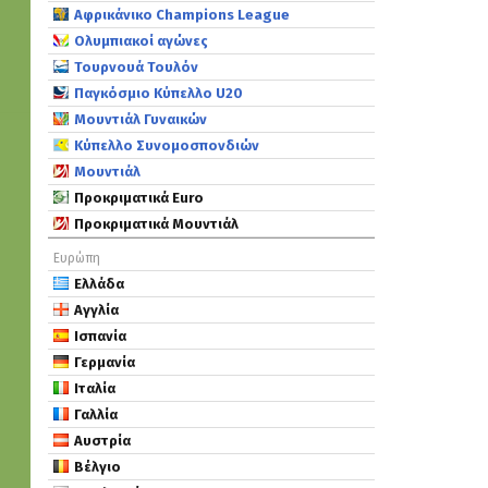
Αφρικάνικο Champions League
Ολυμπιακοί αγώνες
Τουρνουά Τουλόν
Παγκόσμιο Κύπελλο U20
Μουντιάλ Γυναικών
Κύπελλο Συνομοσπονδιών
Μουντιάλ
Προκριματικά Euro
Προκριματικά Μουντιάλ
Ευρώπη
Ελλάδα
Αγγλία
Ισπανία
Γερμανία
Ιταλία
Γαλλία
Αυστρία
Βέλγιο