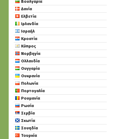
Βουλγαρία
Δανία
Ελβετία
Ιρλανδία
Ισραήλ
Κροατία
Κύπρος
Νορβηγία
Ολλανδία
Ουγγαρία
Ουκρανία
Πολωνία
Πορτογαλία
Ρουμανία
Ρωσία
Σερβία
Σκωτία
Σουηδία
Τουρκία