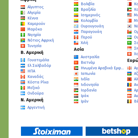
Βολιβία
Κ
Αίγυπτος
Βραζιλία
Κ
Αλγερία
Ισημερινός
Μ
Κένυα
Κολομβία
Μ
Καμερούν
Ουρουγουάη
Ν
Μαρόκο
Παραγουάη
Ο
Νιγηρία
Περού
Ο
Νότιος Αφρική
Χιλή
Σ
Τυνησία
Σ
Ασία
Β. Αμερική
Χ
Αυστραλία
Γουατεμάλα
Ευρ
Βιετνάμ
Ελ Σαλβαδόρ
Ηνωμένα Αραβικά Εμιράτα
Αγ
ΗΠΑ
Ιαπωνία
Αζ
Καναδάς
Ινδία
Α
Κόστα Ρίκα
Ινδονησία
Α
Μεξικό
Ιορδανία
Αρ
Ονδούρα
Ιράκ
Α
Ν. Αμερική
Ιράν
Βέ
Αργεντινή