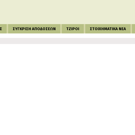
Σ
ΣΥΓΚΡΙΣΗ ΑΠΟΔΟΣΕΩΝ
ΤΖΙΡΟΙ
ΣΤΟΙΧΗΜΑΤΙΚΑ ΝΕΑ