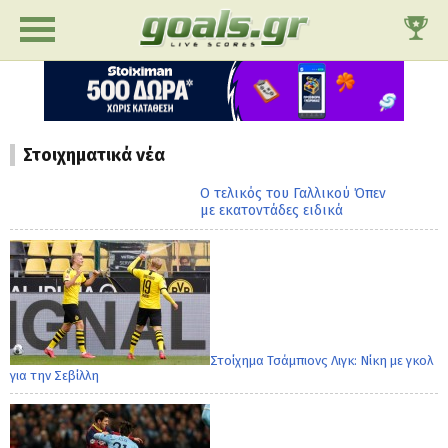
Στοιχηματικά νέα
Ο τελικός του Γαλλικού Όπεν
με εκατοντάδες ειδικά
Στοίχημα Τσάμπιονς Λιγκ: Νίκη με γκολ
για την Σεβίλλη