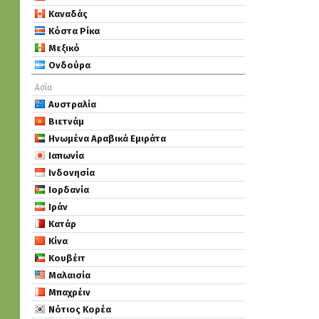
Καναδάς
Κόστα Ρίκα
Μεξικό
Ονδούρα
Ασία
Αυστραλία
Βιετνάμ
Ηνωμένα Αραβικά Εμιράτα
Ιαπωνία
Ινδονησία
Ιορδανία
Ιράν
Κατάρ
Κίνα
Κουβέιτ
Μαλαισία
Μπαχρέιν
Νότιος Κορέα