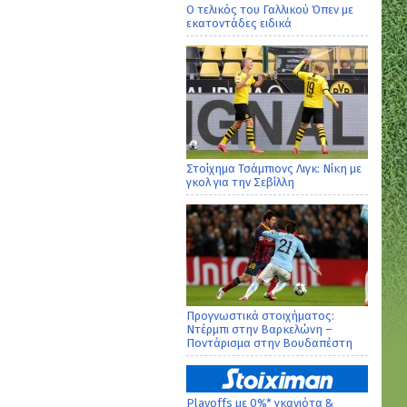
Ο τελικός του Γαλλικού Όπεν με
εκατοντάδες ειδικά
Στοίχημα Τσάμπιονς Λιγκ: Νίκη με
γκολ για την Σεβίλλη
Προγνωστικά στοιχήματος:
Ντέρμπι στην Βαρκελώνη –
Ποντάρισμα στην Βουδαπέστη
Playoffs με 0%* γκανιότα &