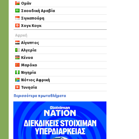
Ομάν
Σαουδική Αραβία
Σιγκαπούρη
Χογκ Κογκ
Αφρική
Αίγυπτος
Αλγερία
Κένυα
Μαρόκο
Νιγηρία
Νότιος Αφρική
Τυνησία
Περισσότερα πρωταθλήματα