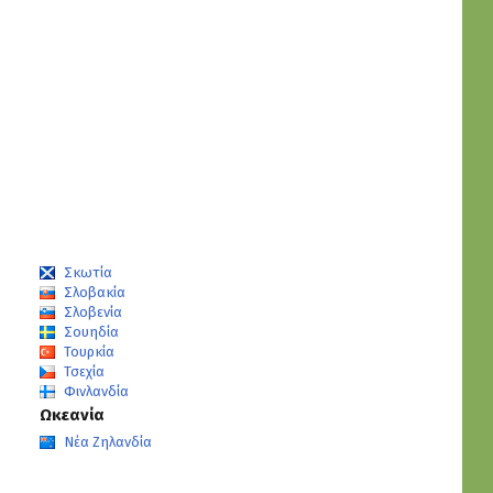
Σκωτία
Σλοβακία
Σλοβενία
Σουηδία
Τουρκία
Τσεχία
Φινλανδία
Ωκεανία
Νέα Ζηλανδία