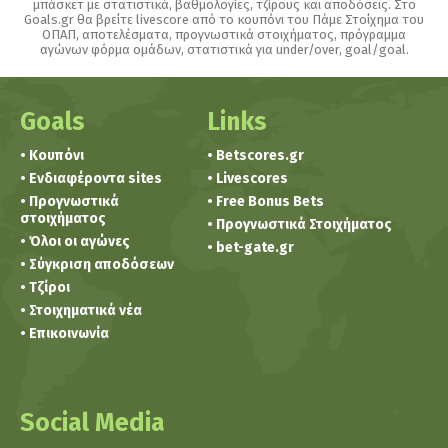
μπάσκετ με στατιστικά, βαθμολογίες, τζίρους και αποδόσεις. Στο
Goals.gr θα βρείτε livescore από το κουπόνι του Πάμε Στοίχημα του
ΟΠΑΠ, αποτελέσματα, προγνωστικά στοιχήματος, πρόγραμμα
αγώνων φόρμα ομάδων, στατιστικά για under/over, goal/goal.
Goals
Links
• Κουπόνι
• Betscores.gr
• Ενδιαφέροντα sites
• Livescores
• Προγνωστικά
• Free Bonus Bets
στοιχήματος
• Προγνωστικά Στοιχήματος
• Όλοι οι αγώνες
• bet-gate.gr
• Σύγκριση αποδόσεων
• Τζίροι
• Στοιχηματικά νέα
• Επικοινωνία
Social Media