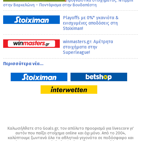
Προγνωστικά στοιχήματος: Ντέρμπι
στην Βαρκελώνη – Ποντάρισμα στην Βουδαπέστη
Playoffs με 0%* γκανιότα &
ενισχυμένες αποδόσεις στη
Stoiximan!
winmasters.gr: Αμέτρητα
στοιχήματα στην
Superleague!
Περισσότερα νέα...
Καλωσήλθατε στο Goals.gr, τον απόλυτο προορισμό για livescore γι'
αυτόν που παίζει στοίχημα online και όχι μόνο. Από το 2004,
καλύπτουμε ζωντανά όλα τα αθλητικά γεγονότα σε ποδόσφαιρο και