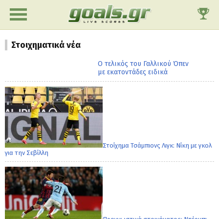
Στοιχηματικά νέα
Ο τελικός του Γαλλικού Όπεν
με εκατοντάδες ειδικά
Στοίχημα Τσάμπιονς Λιγκ: Νίκη με γκολ
για την Σεβίλλη