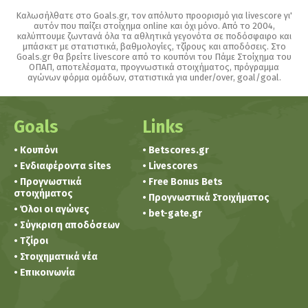
Καλωσήλθατε στο Goals.gr, τον απόλυτο προορισμό για livescore γι'
αυτόν που παίζει στοίχημα online και όχι μόνο. Από το 2004,
καλύπτουμε ζωντανά όλα τα αθλητικά γεγονότα σε ποδόσφαιρο και
μπάσκετ με στατιστικά, βαθμολογίες, τζίρους και αποδόσεις. Στο
Goals.gr θα βρείτε livescore από το κουπόνι του Πάμε Στοίχημα του
ΟΠΑΠ, αποτελέσματα, προγνωστικά στοιχήματος, πρόγραμμα
αγώνων φόρμα ομάδων, στατιστικά για under/over, goal/goal.
Goals
Links
• Κουπόνι
• Betscores.gr
• Ενδιαφέροντα sites
• Livescores
• Προγνωστικά
• Free Bonus Bets
στοιχήματος
• Προγνωστικά Στοιχήματος
• Όλοι οι αγώνες
• bet-gate.gr
• Σύγκριση αποδόσεων
• Τζίροι
• Στοιχηματικά νέα
• Επικοινωνία