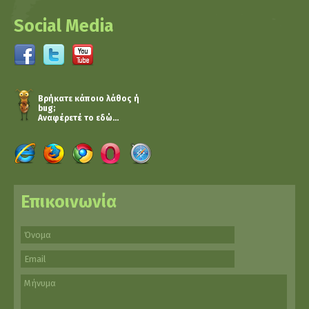
Social Media
Βρήκατε κάποιο λάθος ή
bug;
Αναφέρετέ το εδώ...
Επικοινωνία