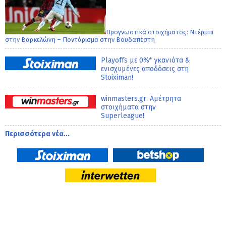
Προγνωστικά στοιχήματος: Ντέρμπι
στην Βαρκελώνη – Ποντάρισμα στην Βουδαπέστη
Playoffs με 0%* γκανιότα &
ενισχυμένες αποδόσεις στη
Stoiximan!
winmasters.gr: Αμέτρητα
στοιχήματα στην
Superleague!
Περισσότερα νέα...