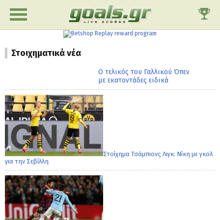
Στοιχηματικά νέα
Ο τελικός του Γαλλικού Όπεν
με εκατοντάδες ειδικά
Στοίχημα Τσάμπιονς Λιγκ: Νίκη με γκολ
για την Σεβίλλη