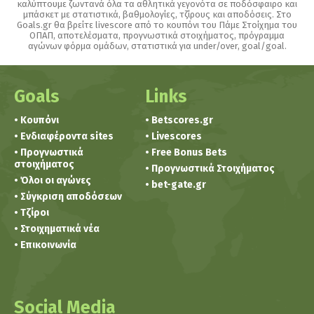
καλύπτουμε ζωντανά όλα τα αθλητικά γεγονότα σε ποδόσφαιρο και
μπάσκετ με στατιστικά, βαθμολογίες, τζίρους και αποδόσεις. Στο
Goals.gr θα βρείτε livescore από το κουπόνι του Πάμε Στοίχημα του
ΟΠΑΠ, αποτελέσματα, προγνωστικά στοιχήματος, πρόγραμμα
αγώνων φόρμα ομάδων, στατιστικά για under/over, goal/goal.
Goals
Links
• Κουπόνι
• Betscores.gr
• Ενδιαφέροντα sites
• Livescores
• Προγνωστικά
• Free Bonus Bets
στοιχήματος
• Προγνωστικά Στοιχήματος
• Όλοι οι αγώνες
• bet-gate.gr
• Σύγκριση αποδόσεων
• Τζίροι
• Στοιχηματικά νέα
• Επικοινωνία
Social Media