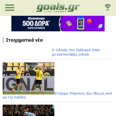
Στοιχηματικά νέα
Ο τελικός του Γαλλικού Όπεν
με εκατοντάδες ειδικά
Στοίχημα Τσάμπιονς Λιγκ: Νίκη με γκολ
για την Σεβίλλη