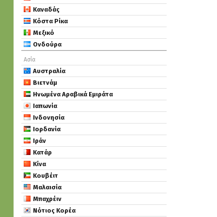
Καναδάς
Κόστα Ρίκα
Μεξικό
Ονδούρα
Ασία
Αυστραλία
Βιετνάμ
Ηνωμένα Αραβικά Εμιράτα
Ιαπωνία
Ινδονησία
Ιορδανία
Ιράν
Κατάρ
Κίνα
Κουβέιτ
Μαλαισία
Μπαχρέιν
Νότιος Κορέα