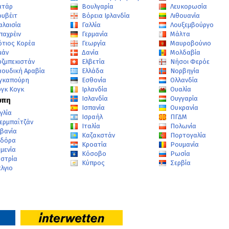
ατάρ
Βουλγαρία
Λευκορωσία
ουβέιτ
Βόρεια Ιρλανδία
Λιθουανία
αλαισία
Γαλλία
Λουξεμβούργο
παχρέιν
Γερμανία
Μάλτα
ότιος Κορέα
Γεωργία
Μαυροβούνιο
μάν
Δανία
Μολδαβία
υζμπεκιστάν
Ελβετία
Νήσοι Φερόε
αουδική Αραβία
Ελλάδα
Νορβηγία
ιγκαπούρη
Εσθονία
Ολλανδία
ογκ Κογκ
Ιρλανδία
Ουαλία
Ισλανδία
Ουγγαρία
ώπη
Ισπανία
Ουκρανία
γλία
Ισραήλ
ΠΓΔΜ
ερμπαΐτζάν
Ιταλία
Πολωνία
λβανία
Καζακστάν
Πορτογαλία
νδόρα
Κροατία
Ρουμανία
μενία
Κόσοβο
Ρωσία
υστρία
Κύπρος
Σερβία
λγιο