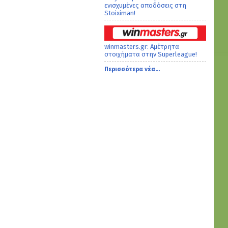
ενισχυμένες αποδόσεις στη
Stoiximan!
winmasters.gr: Αμέτρητα
στοιχήματα στην Superleague!
Περισσότερα νέα...