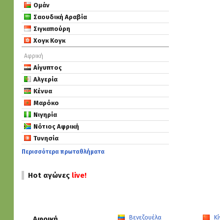
Ομάν
Σαουδική Αραβία
Σιγκαπούρη
Χογκ Κογκ
Αφρική
Αίγυπτος
Αλγερία
Κένυα
Μαρόκο
Νιγηρία
Νότιος Αφρική
Τυνησία
Περισσότερα πρωταθλήματα
Hot αγώνες
live!
Βενεζουέλα
Κί
Αφρική