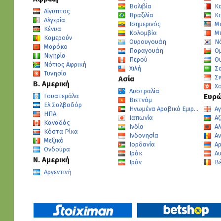
Βολιβία
Κ
Αίγυπτος
Βραζιλία
Κ
Αλγερία
Ισημερινός
Μ
Κένυα
Κολομβία
Μ
Καμερούν
Ουρουγουάη
Ν
Μαρόκο
Παραγουάη
Ο
Νιγηρία
Περού
Ο
Νότιος Αφρική
Χιλή
Σ
Τυνησία
Σ
Ασία
Β. Αμερική
Χ
Αυστραλία
Γουατεμάλα
Ευρ
Βιετνάμ
Ελ Σαλβαδόρ
Ηνωμένα Αραβικά Εμιράτα
Αγ
ΗΠΑ
Ιαπωνία
Αζ
Καναδάς
Ινδία
Α
Κόστα Ρίκα
Ινδονησία
Α
Μεξικό
Ιορδανία
Αρ
Ονδούρα
Ιράκ
Α
Ν. Αμερική
Ιράν
Βέ
Αργεντινή