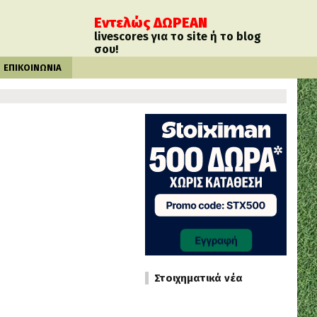
Εντελώς ΔΩΡΕΑΝ
livescores για το site ή το blog
σου!
ΕΠΙΚΟΙΝΩΝΙΑ
Στοιχηματικά νέα