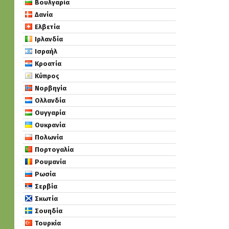
Βουλγαρία
Δανία
Ελβετία
Ιρλανδία
Ισραήλ
Κροατία
Κύπρος
Νορβηγία
Ολλανδία
Ουγγαρία
Ουκρανία
Πολωνία
Πορτογαλία
Ρουμανία
Ρωσία
Σερβία
Σκωτία
Σουηδία
Τουρκία