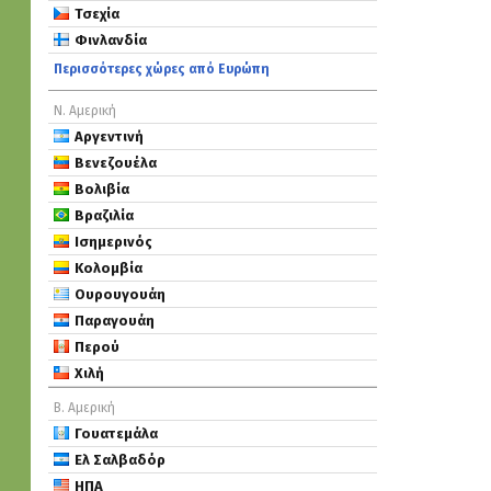
Τσεχία
Φινλανδία
Περισσότερες χώρες από Ευρώπη
Ν. Αμερική
Αργεντινή
Βενεζουέλα
Βολιβία
Βραζιλία
Ισημερινός
Κολομβία
Ουρουγουάη
Παραγουάη
Περού
Χιλή
Β. Αμερική
Γουατεμάλα
Ελ Σαλβαδόρ
ΗΠΑ