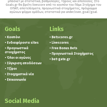
μπάσκετ με στατιστικά, βαθμολογίες, τζίρους και αποδόσεις. Στο
Goals.gr θα βρείτε livescore από το κουπόνι του Πάμε Στοίχημα του
ΟΠΑΠ, αποτελέσματα, προγνωστικά στοιχήματος, πρόγραμμα
αγώνων φόρμα ομάδων, στατιστικά για under/over, goal/goal.
Goals
Links
• Κουπόνι
• Betscores.gr
• Ενδιαφέροντα sites
• Livescores
• Προγνωστικά
• Free Bonus Bets
στοιχήματος
• Προγνωστικά Στοιχήματος
• Όλοι οι αγώνες
• bet-gate.gr
• Σύγκριση αποδόσεων
• Τζίροι
• Στοιχηματικά νέα
• Επικοινωνία
Social Media