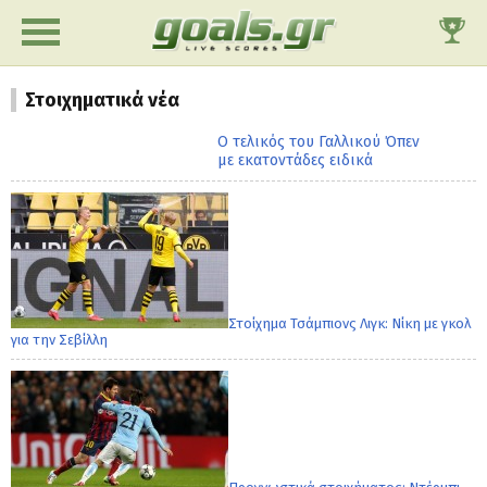
Στοιχηματικά νέα
Ο τελικός του Γαλλικού Όπεν
με εκατοντάδες ειδικά
Στοίχημα Τσάμπιονς Λιγκ: Νίκη με γκολ
για την Σεβίλλη